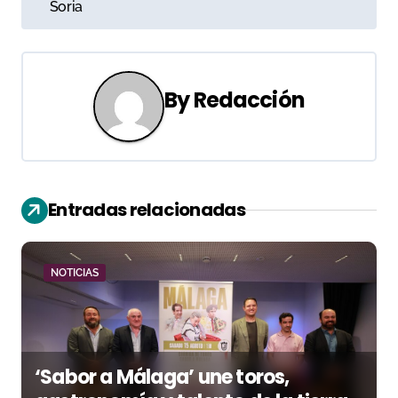
v
Soria
e
g
By
Redacción
a
c
i
Entradas relacionadas
ó
n
NOTICIAS
d
e
e
‘Sabor a Málaga’ une toros,