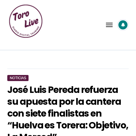
Saltar
al
contenido
NOTICIAS
José Luis Pereda refuerza
su apuesta por la cantera
con siete finalistas en
“Huelva es Torera: Objetivo,