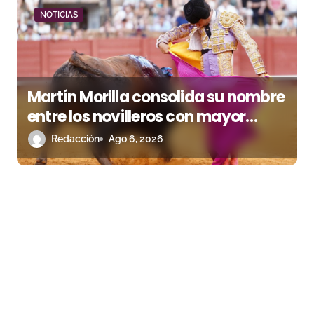
NOTICIAS
Martín Morilla consolida su nombre
entre los novilleros con mayor
proyección
Redacción
Ago 6, 2026