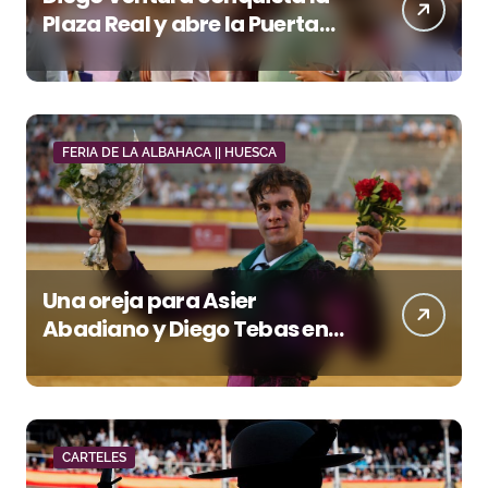
Plaza Real y abre la Puerta
Grande en El Puerto
FERIA DE LA ALBAHACA || HUESCA
Una oreja para Asier
Abadiano y Diego Tebas en
una apertura de la Albahaca
marcada por el buen juego
de Los Maños
CARTELES