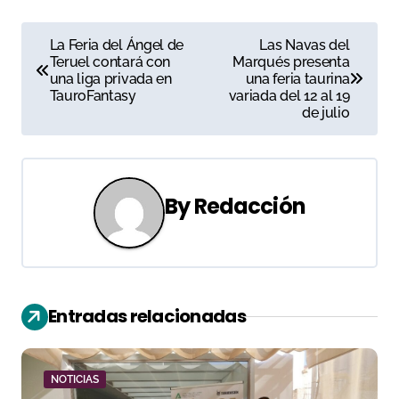
N
La Feria del Ángel de
Las Navas del
Teruel contará con
Marqués presenta
a
una liga privada en
una feria taurina
TauroFantasy
variada del 12 al 19
v
de julio
e
g
By
Redacción
a
c
i
Entradas relacionadas
ó
n
NOTICIAS