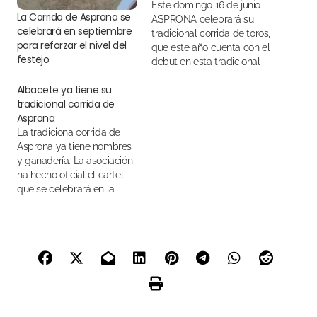
Este domingo 16 de junio
La Corrida de Asprona se
ASPRONA celebrará su
celebrará en septiembre
tradicional corrida de toros,
para reforzar el nivel del
que este año cuenta con el
festejo
debut en esta tradicional
corrida –de más de medio
Albacete ya tiene su
siglo de historia- de Borja
tradicional corrida de
Jiménez, que hará el
Asprona
paseíllo al lado de El Fandi
La tradiciona corrida de
y Rubén Pinar
Asprona ya tiene nombres
y ganadería. La asociación
ha hecho oficial el cartel
que se celebrará en la
plaza de toros
de Albacete el próximo 16
de junio