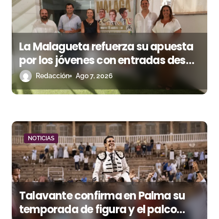
d
e
e
La Malagueta refuerza su apuesta
n
por los jóvenes con entradas desde
un euro
Redacción
Ago 7, 2026
t
r
a
d
NOTICIAS
a
s
Talavante confirma en Palma su
temporada de figura y el palco