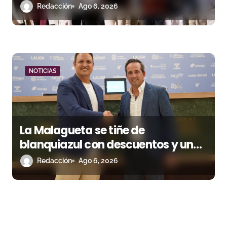
niega el premio a Roca Rey
Redacción
Ago 6, 2026
NOTICIAS
La Malagueta se tiñe de
blanquiazul con descuentos y una
corrida homenaje al Málaga CF
Redacción
Ago 6, 2026