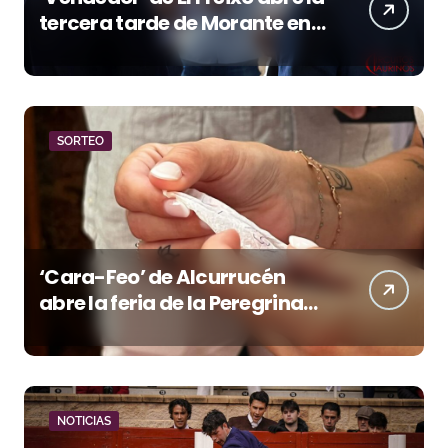
tercera tarde de Morante en
la temporada portuense
SORTEO
‘Cara-Feo’ de Alcurrucén
abre la feria de la Peregrina
en Pontevedra
NOTICIAS