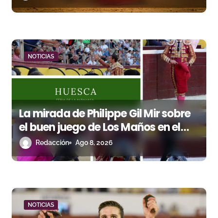
r
a
d
NOTICIAS
a
s
La mirada de Philippe Gil Mir sobre
el buen juego de Los Maños en el
arranque de Huesca
Redacción
Ago 8, 2026
NOTICIAS