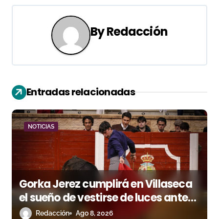
g
a
By
Redacción
c
i
ó
Entradas relacionadas
n
d
NOTICIAS
e
e
Gorka Jerez cumplirá en Villaseca
n
el sueño de vestirse de luces ante
t
los suyos
Redacción
Ago 8, 2026