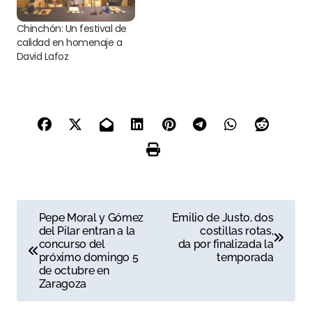
Chinchón: Un festival de
calidad en homenaje a
David Lafoz
N
Pepe Moral y Gómez
Emilio de Justo, dos
del Pilar entran a la
costillas rotas,
a
concurso del
da por finalizada la
próximo domingo 5
temporada
v
de octubre en
Zaragoza
e