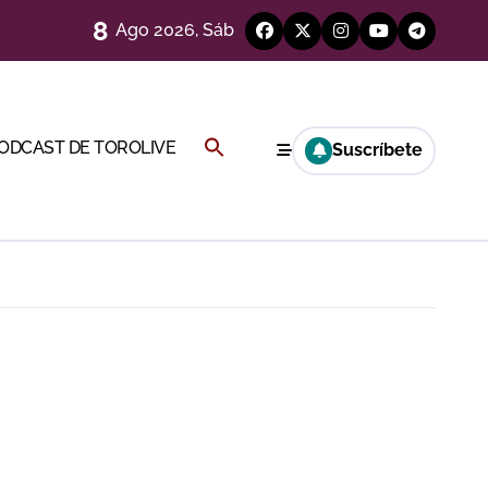
8
Ago 2026, Sáb
a por el buen juego de Los Maños
Buscar:
PODCAST DE TOROLIVE
Suscríbete
ría esta noche
BOTÓN DE BÚSQUEDA
a Rey