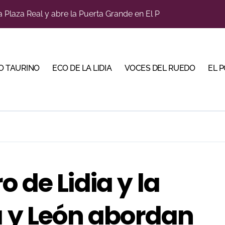
a Plaza Real y abre la Puerta Grande en El Puerto
diano y Diego Tebas en una apertura de la Albahaca marcad
tiembre de desafíos y variedad ganadera
a con alicientes y marcado acento torista
O TAURINO
ECO DE LA LIDIA
VOCES DEL RUEDO
EL 
bre la corrida de seis rejoneadores en El Puerto de Santa Ma
ños, abre la feria de La Albahaca de Huesca
 apuesta por los jóvenes con entradas desde un euro
ma su temporada de figura y el palco niega el premio a Roc
n el cuadro de honor de las Colombinas 2026
 de Lidia y la
bella y sale reforzado junto a Manzanares y Morante
a y León abordan