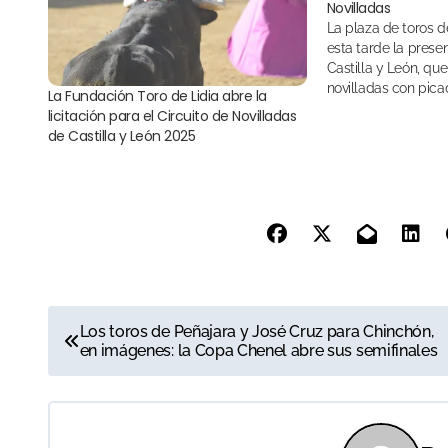
Novilladas
La plaza de toros de Béjar ha acogido
esta tarde la presen
Castilla y León, que
novilladas con pica
La Fundación Toro de Lidia abre la
licitación para el Circuito de Novilladas
de Castilla y León 2025
N
Los toros de Peñajara y José Cruz para Chinchón,
en imágenes: la Copa Chenel abre sus semifinales
a
v