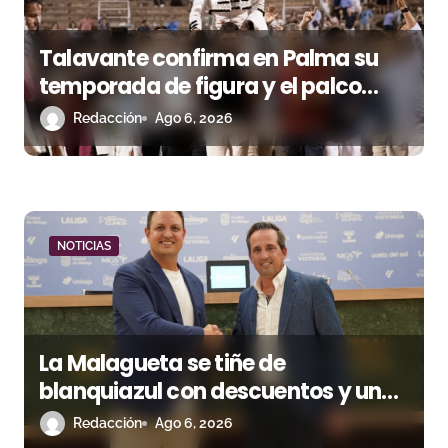
e
e
Talavante confirma en Palma su
n
temporada de figura y el palco
niega el premio a Roca Rey
Redacción
Ago 6, 2026
t
r
a
d
NOTICIAS
a
s
La Malagueta se tiñe de
blanquiazul con descuentos y una
corrida homenaje al Málaga CF
Redacción
Ago 6, 2026