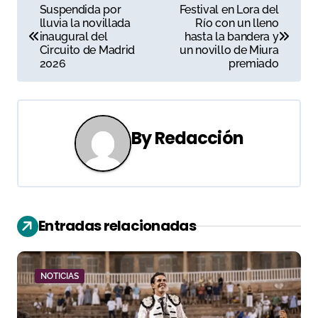
N
Suspendida por
Festival en Lora del
lluvia la novillada
Río con un lleno
a
inaugural del
hasta la bandera y
Circuito de Madrid
un novillo de Miura
v
2026
premiado
e
g
By
Redacción
a
c
i
Entradas relacionadas
ó
n
NOTICIAS
d