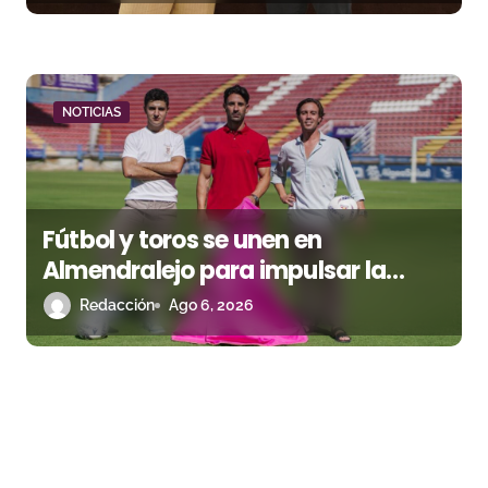
NOTICIAS
Fútbol y toros se unen en
Almendralejo para impulsar la
corrida de la Piedad
Redacción
Ago 6, 2026