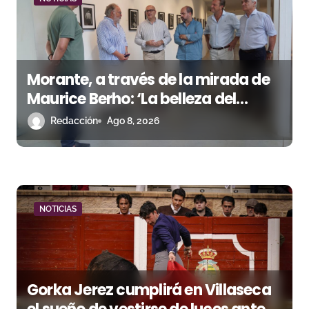
d
e
e
Morante, a través de la mirada de
n
Maurice Berho: ‘La belleza del
misterio’ llega a La Malagueta
Redacción
Ago 8, 2026
t
r
a
d
NOTICIAS
a
s
Gorka Jerez cumplirá en Villaseca