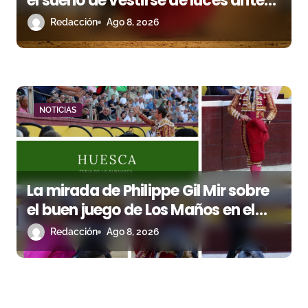
el sueño de vestirse de luces ante
los suyos
Redacción
Ago 8, 2026
NOTICIAS
La mirada de Philippe Gil Mir sobre
el buen juego de Los Maños en el
arranque de Huesca
Redacción
Ago 8, 2026