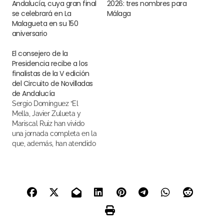
Andalucía, cuya gran final
2026: tres nombres para
se celebrará en La
Málaga
Malagueta en su 150
aniversario
El consejero de la
Presidencia recibe a los
finalistas de la V edición
del Circuito de Novilladas
de Andalucía
Sergio Domínguez “El
Mella, Javier Zulueta y
Mariscal Ruiz han vivido
una jornada completa en la
que, además, han atendido
a los medios y han visitado
las sedes de los
patrocinadores del
certamen