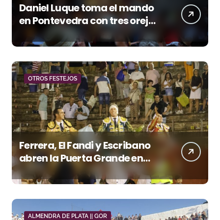
Daniel Luque toma el mando
en Pontevedra con tres orejas
y una Puerta Grande de peso
OTROS FESTEJOS
Ferrera, El Fandi y Escribano
abren la Puerta Grande en
una tarde triunfal en Azuaga
ALMENDRA DE PLATA || GOR