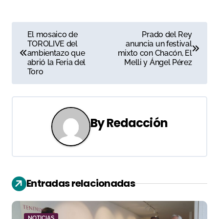
N
El mosaico de
Prado del Rey
TOROLIVE del
anuncia un festival
a
ambientazo que
mixto con Chacón, El
abrió la Feria del
Melli y Ángel Pérez
v
Toro
e
g
By
Redacción
a
c
i
Entradas relacionadas
ó
n
NOTICIAS