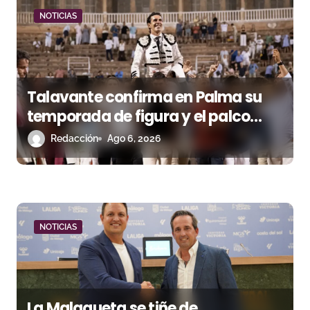
e
NOTICIAS
e
n
Talavante confirma en Palma su
t
temporada de figura y el palco
r
niega el premio a Roca Rey
Redacción
Ago 6, 2026
a
d
a
NOTICIAS
s
La Malagueta se tiñe de