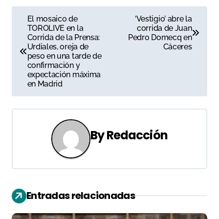
N
El mosaico de
‘Vestigio’ abre la
TOROLIVE en la
corrida de Juan
a
Corrida de la Prensa:
Pedro Domecq en
Urdiales, oreja de
Cáceres
v
peso en una tarde de
confirmación y
e
expectación máxima
en Madrid
g
a
c
By
Redacción
i
ó
n
Entradas relacionadas
d