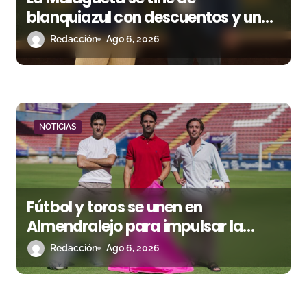
blanquiazul con descuentos y una
corrida homenaje al Málaga CF
Redacción
Ago 6, 2026
NOTICIAS
Fútbol y toros se unen en
Almendralejo para impulsar la
corrida de la Piedad
Redacción
Ago 6, 2026