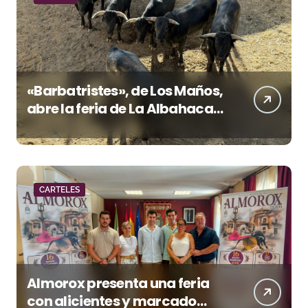
«Barbatristes», de Los Maños,
abre la feria de La Albahaca
de Huesca
CARTELES
Almorox presenta una feria
con alicientes y marcado