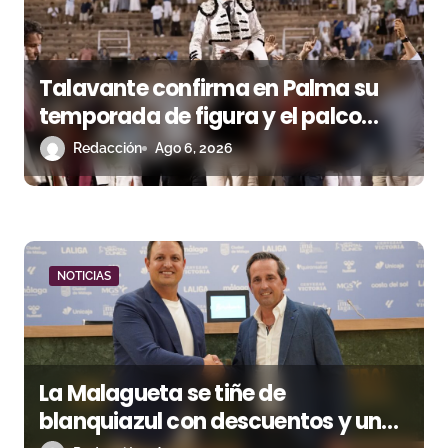
s
Talavante confirma en Palma su
temporada de figura y el palco
niega el premio a Roca Rey
Redacción
Ago 6, 2026
NOTICIAS
La Malagueta se tiñe de
blanquiazul con descuentos y una