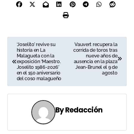
N
‘Joselito’ revive su
Vauvert recupera la
historia en La
corrida de toros tras
a
Malagueta con la
nueve años de
exposición ‘Maestro.
ausencia en la plaza
v
Joselito 1986-2026’
Jean-Brunel el 9 de
en el 150 aniversario
agosto
e
del coso malagueño
g
a
By
Redacción
c
i