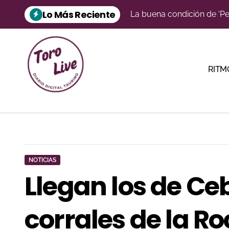
Saltar
Lo Más Reciente
al
Silvia San Vicente, gerent
contenido
David de Miranda reina e
Así es la corrida de Vict
RITM
La Malagueta se tiñe de 
El Álamo reúne a cinco nov
Así son los toros de Gar
Fútbol y toros se unen en
NOTICIAS
‘Sabor a Málaga’ une toros
Llegan los de Ce
Talavante confirma en Pal
corrales de la R