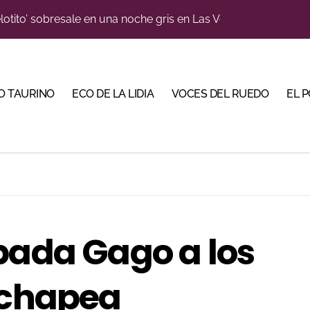
e de Tauroemoción en Huesca: «Todas las figuras del toreo qui
n el cuadro de honor de las Colombinas 2026
orino Martín para su regreso a Huesca trece años después (Im
O TAURINO
ECO DE LA LIDIA
VOCES DEL RUEDO
EL 
blanquiazul con descuentos y una corrida homenaje al Málag
illeros en una feria que vuelve a mirar al futuro
cigrande para Morante y Manzanares en Illumbe (Vídeo e imá
 Almendralejo para impulsar la corrida de la Piedad
, gastronomía y talento de la tierra en La Malagueta
bada Gago a los
ma su temporada de figura y el palco niega el premio a Roc
ochapea