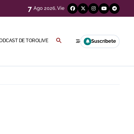
7
Ago 2026, Vie
eren venir a esta feria»
ágenes)
Buscar:
PODCAST DE TOROLIVE
Suscríbete
a CF
BOTÓN DE BÚSQUEDA
genes desde el campo)
a Rey