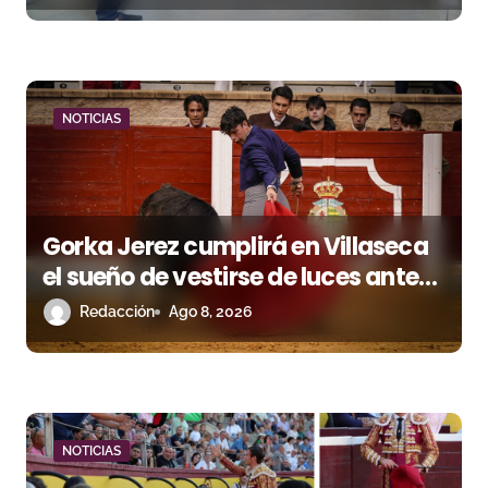
a
d
a
NOTICIAS
s
Gorka Jerez cumplirá en Villaseca
el sueño de vestirse de luces ante
los suyos
Redacción
Ago 8, 2026
NOTICIAS