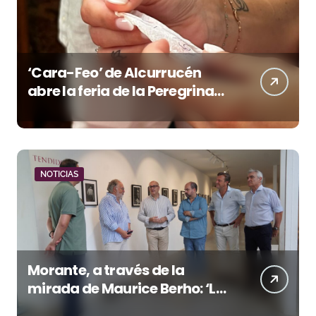
‘Cara-Feo’ de Alcurrucén
abre la feria de la Peregrina
en Pontevedra
NOTICIAS
Morante, a través de la
mirada de Maurice Berho: ‘La
belleza del misterio’ llega a La