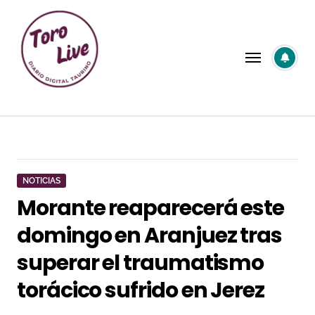
Saltar
al
contenido
NOTICIAS
Morante reaparecerá este
domingo en Aranjuez tras
superar el traumatismo
torácico sufrido en Jerez