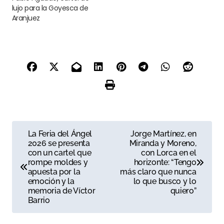
lujo para la Goyesca de
Aranjuez
N
La Feria del Ángel
Jorge Martínez, en
2026 se presenta
Miranda y Moreno,
a
con un cartel que
con Lorca en el
rompe moldes y
horizonte: “Tengo
v
apuesta por la
más claro que nunca
emoción y la
lo que busco y lo
e
memoria de Víctor
quiero”
Barrio
g