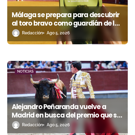
s
Málaga se prepara para descubrir
al toro bravo como guardián de la
biodiversidad
Redacción
Ago 5, 2026
NOTICIAS
Alejandro Peñaranda vuelve a
Madrid en busca del premio que se
le escapó en junio
Redacción
Ago 5, 2026