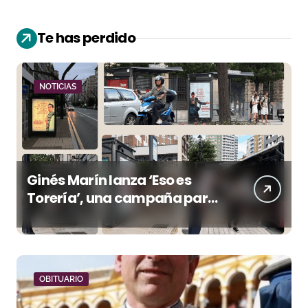
Te has perdido
NOTICIAS
Ginés Marín lanza ‘Eso es
Torería’, una campaña para
reivindicar los valores del
toreo más allá del ruedo
OBITUARIO