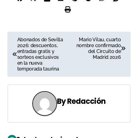
N
Abonados de Sevilla
Mario Vilau, cuarto
2026: descuentos,
nombre confirmado
a
entradas gratis y
del Circuito de
sorteos exclusivos
Madrid 2026
v
en la nueva
temporada taurina
e
g
a
By
Redacción
c
i