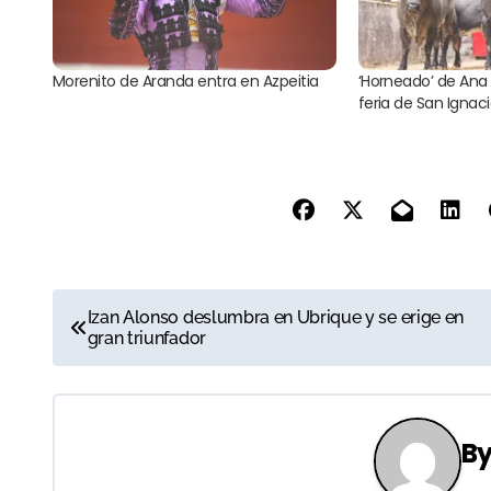
Morenito de Aranda entra en Azpeitia
‘Horneado’ de Ana 
feria de San Ignaci
N
Izan Alonso deslumbra en Ubrique y se erige en
gran triunfador
a
v
e
B
g