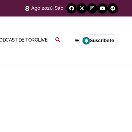
8
Ago 2026, Sáb
a por el buen juego de Los Maños
Buscar:
PODCAST DE TOROLIVE
Suscríbete
BOTÓN DE BÚSQUEDA
ría esta noche
a Rey