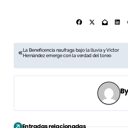
N
La Beneficencia naufraga bajo la lluvia y Víctor
Hernández emerge con la verdad del toreo
a
v
e
B
g
a
c
Entradas relacionadas