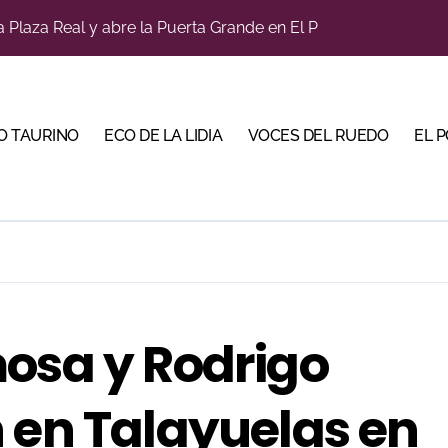
a Plaza Real y abre la Puerta Grande en El Puerto
diano y Diego Tebas en una apertura de la Albahaca marcad
tiembre de desafíos y variedad ganadera
O TAURINO
ECO DE LA LIDIA
VOCES DEL RUEDO
EL 
a con alicientes y marcado acento torista
bre la corrida de seis rejoneadores en El Puerto de Santa Ma
ños, abre la feria de La Albahaca de Huesca
 apuesta por los jóvenes con entradas desde un euro
ma su temporada de figura y el palco niega el premio a Roc
mosa y Rodrigo
n el cuadro de honor de las Colombinas 2026
bella y sale reforzado junto a Manzanares y Morante
 en Talayuelas en