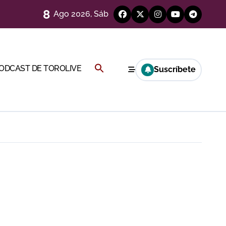
8
Ago 2026, Sáb
a por el buen juego de Los Maños
Buscar:
PODCAST DE TOROLIVE
Suscríbete
BOTÓN DE BÚSQUEDA
ría esta noche
a Rey