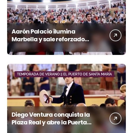
Aarón Palacio ilumina
Marbella y sale reforzado
junto a Manzanares y
Morante
TEMPORADA DE VERANO || EL PUERTO DE SANTA MARÍA
Diego Ventura conquista la
Plaza Real y abre la Puerta
Grande en El Puerto