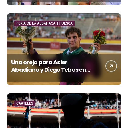
FERIA DE LA ALBAHACA || HUESCA
Una oreja para Asier
Abadiano y Diego Tebas en
una apertura de la Albahaca
marcada por el buen juego
de Los Maños
CARTELES