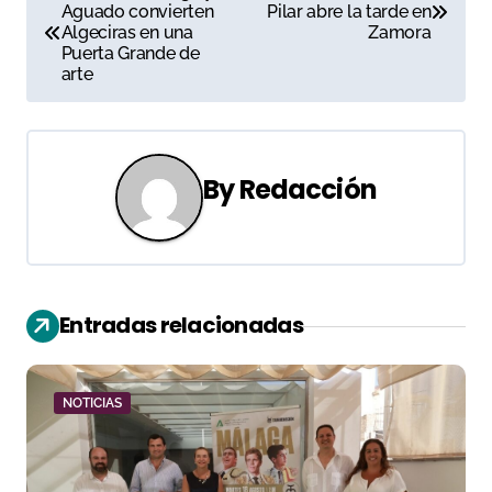
Aguado convierten
Pilar abre la tarde en
a
Algeciras en una
Zamora
Puerta Grande de
v
arte
e
g
By
Redacción
a
c
i
Entradas relacionadas
ó
n
NOTICIAS
d
e