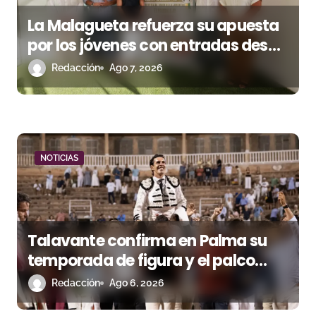
e
La Malagueta refuerza su apuesta
n
por los jóvenes con entradas desde
un euro
Redacción
Ago 7, 2026
t
r
a
d
NOTICIAS
a
s
Talavante confirma en Palma su
temporada de figura y el palco
niega el premio a Roca Rey
Redacción
Ago 6, 2026