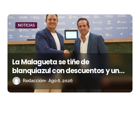
NOTICIAS
La Malagueta se tiñe de
blanquiazul con descuentos y una
corrida homenaje al Málaga CF
Redacción
Ago 6, 2026