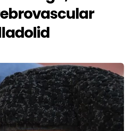
rebrovascular
lladolid