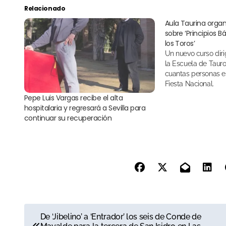
Relacionado
Aula Taurina organ
sobre ‘Principios B
los Toros’
Un nuevo curso dirigido a los alumnos de
la Escuela de Tauro
cuantas personas es
Fiesta Nacional.
Pepe Luis Vargas recibe el alta
hospitalaria y regresará a Sevilla para
continuar su recuperación
N
De ‘Jibelino’ a ‘Entrador’ los seis de Conde de