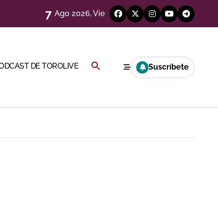
7
Ago 2026, Vie
a Rey
Buscar:
PODCAST DE TOROLIVE
Suscríbete
eren venir a esta feria»
BOTÓN DE BÚSQUEDA
ágenes)
a CF
genes desde el campo)