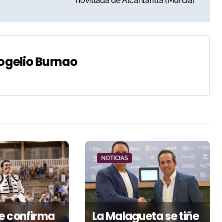
novillada de Alcantarilla (Murcia)
ogelio Burnao
NOTICIAS
e confirma
La Malagueta se tiñe