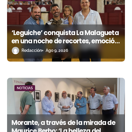
a
s
‘Leguiche’ conquista La Malagueta
en una noche de recortes, emoción
y gran ambiente
Redacción
Ago 9, 2026
NOTICIAS
Morante, a través de la mirada de
Maurice Berho: ‘La belleza del