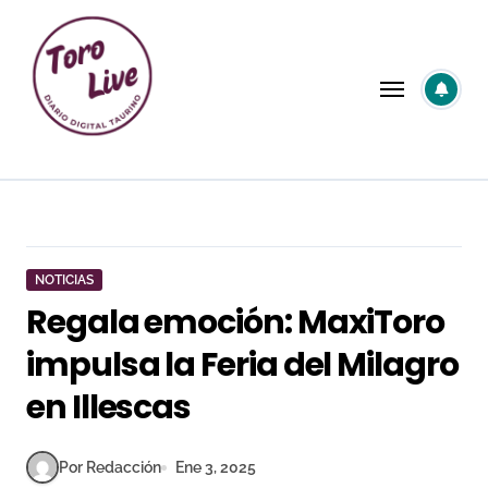
Saltar
al
contenido
NOTICIAS
Regala emoción: MaxiToro
impulsa la Feria del Milagro
en Illescas
Por Redacción
Ene 3, 2025