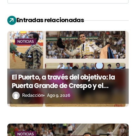
i
ó
Entradas relacionadas
n
d
NOTICIAS
e
e
El Puerto, a través del objetivo: la
n
Puerta Grande de Crespo y el
t
aroma de Morante
Redacción
Ago 9, 2026
r
a
d
NOTICIAS