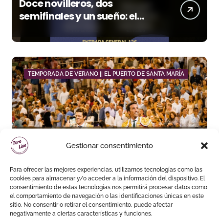
Doce novilleros, dos
semifinales y un sueño: el
Domingo Ortega entra en su
fase decisiva
TEMPORADA DE VERANO || EL PUERTO DE SANTA MARÍA
David de Miranda sale a
Gestionar consentimiento
hombros y Borja Jiménez
firma la faena de mayor
Para ofrecer las mejores experiencias, utilizamos tecnologías como las
impacto en El Puerto
cookies para almacenar y/o acceder a la información del dispositivo. El
consentimiento de estas tecnologías nos permitirá procesar datos como
el comportamiento de navegación o las identificaciones únicas en este
sitio. No consentir o retirar el consentimiento, puede afectar
negativamente a ciertas características y funciones.