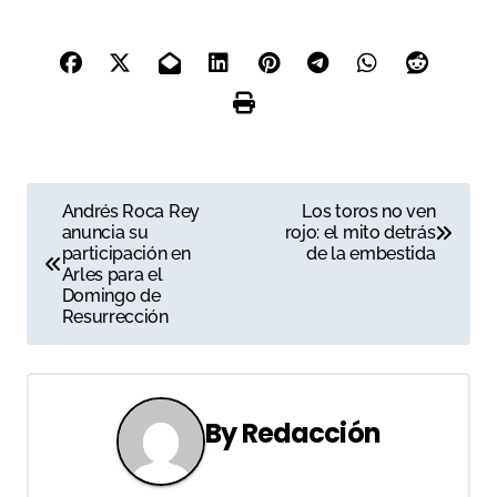
N
Andrés Roca Rey
Los toros no ven
anuncia su
rojo: el mito detrás
a
participación en
de la embestida
Arles para el
v
Domingo de
Resurrección
e
g
a
By
Redacción
c