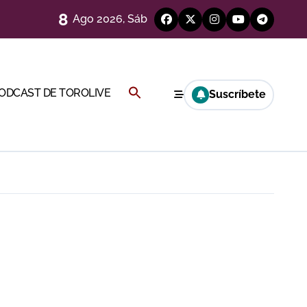
8
Ago 2026, Sáb
a por el buen juego de Los Maños
Buscar:
PODCAST DE TOROLIVE
Suscríbete
BOTÓN DE BÚSQUEDA
ría esta noche
a Rey