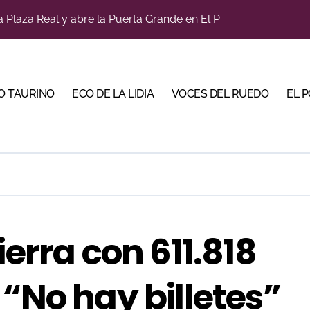
a Plaza Real y abre la Puerta Grande en El Puerto
diano y Diego Tebas en una apertura de la Albahaca marcad
tiembre de desafíos y variedad ganadera
O TAURINO
ECO DE LA LIDIA
VOCES DEL RUEDO
EL 
a con alicientes y marcado acento torista
bre la corrida de seis rejoneadores en El Puerto de Santa Ma
ños, abre la feria de La Albahaca de Huesca
 apuesta por los jóvenes con entradas desde un euro
ma su temporada de figura y el palco niega el premio a Roc
n el cuadro de honor de las Colombinas 2026
ierra con 611.818
bella y sale reforzado junto a Manzanares y Morante
 “No hay billetes”