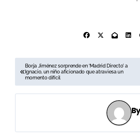
N
Borja Jiménez sorprende en ‘Madrid Directo’ a
Ignacio, un niño aficionado que atraviesa un
a
momento difícil
v
e
B
g
a