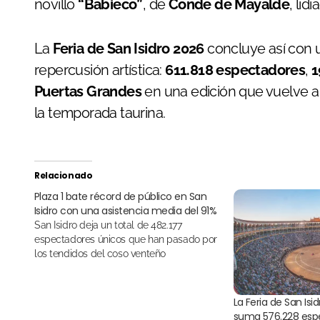
novillo
“Babieco”
, de
Conde de Mayalde
, lid
La
Feria de San Isidro 2026
concluye así con u
repercusión artística:
611.818 espectadores
,
1
Puertas Grandes
en una edición que vuelve a
la temporada taurina.
Relacionado
Plaza 1 bate récord de público en San
Isidro con una asistencia media del 91%
San Isidro deja un total de 482.177
espectadores únicos que han pasado por
los tendidos del coso venteño
La Feria de San Isi
suma 576.228 esp