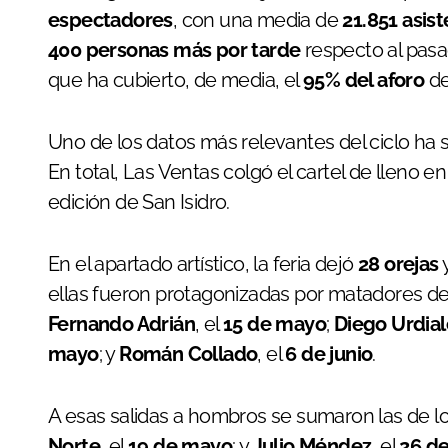
espectadores
, con una media de
21.851 asist
400 personas más por tarde
respecto al pasa
que ha cubierto, de media, el
95% del aforo
de
Uno de los datos más relevantes del ciclo ha 
En total, Las Ventas colgó el cartel de lleno e
edición de San Isidro.
En el apartado artístico, la feria dejó
28 orejas
y
ellas fueron protagonizadas por matadores de
Fernando Adrián
, el
15 de mayo
;
Diego Urdial
mayo
; y
Román Collado
, el
6 de junio
.
A esas salidas a hombros se sumaron las de lo
Norte
, el
19 de mayo
; y
Julio Méndez
, el
26 d