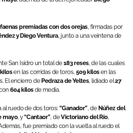
 faenas premiadas con dos orejas
, firmadas por
Méndez y Diego Ventura
, junto a una veintena de
te San Isidro un total de
183 reses
, de las cuales
kilos
en las corridas de toros,
509 kilos
en las
s. El encierro de
Pedraza de Yeltes
, lidiado el
27
 con
604 kilos
de media.
 al ruedo de dos toros:
“Ganador”
, de
Núñez del
e mayo
, y
“Cantaor”
, de
Victoriano del Río
,
 Además, fue premiado con la vuelta al ruedo el