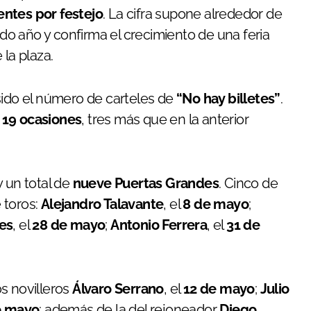
entes por festejo
. La cifra supone alrededor de
do año y confirma el crecimiento de una feria
 la plaza.
sido el número de carteles de
“No hay billetes”
.
n
19 ocasiones
, tres más que en la anterior
 un total de
nueve Puertas Grandes
. Cinco de
 toros:
Alejandro Talavante
, el
8 de mayo
;
es
, el
28 de mayo
;
Antonio Ferrera
, el
31 de
s novilleros
Álvaro Serrano
, el
12 de mayo
;
Julio
e mayo
; además de la del rejoneador
Diego