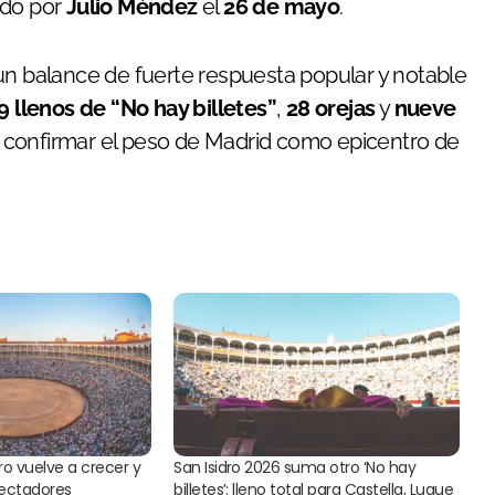
iado por
Julio Méndez
el
26 de mayo
.
n balance de fuerte respuesta popular y notable
9 llenos de “No hay billetes”
,
28 orejas
y
nueve
 confirmar el peso de Madrid como epicentro de
dro vuelve a crecer y
San Isidro 2026 suma otro ‘No hay
ectadores
billetes’: lleno total para Castella, Luque