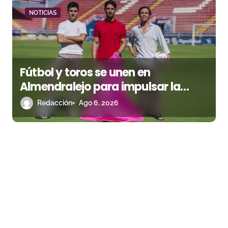
NOTICIAS
Fútbol y toros se unen en
Almendralejo para impulsar la
corrida de la Piedad
Redacción
Ago 6, 2026