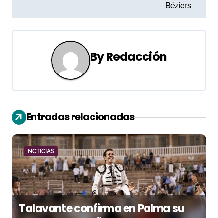
Béziers
e
g
a
By
Redacción
c
i
ó
Entradas relacionadas
n
d
NOTICIAS
e
e
Talavante confirma en Palma su
n