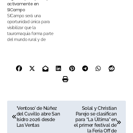
activamente en
SICampo
SICampo será una
oportunidad única para
visibilizar que la
tauromaquia forma parte
del mundo rural y de
nuestra cultura popular
N
‘Ventoso’ de Núñez
Solal y Christian
del Cuvillo abre San
Parejo se clasifican
a
Isidro 2026 desde
para “La Última” en
Las Ventas
el primer festival de
v
la Feria Off de