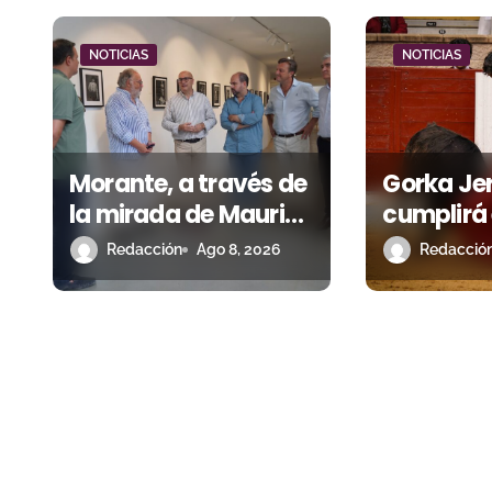
i
ó
NOTICIAS
NOTICIAS
n
d
Morante, a través de
Gorka Je
e
la mirada de Maurice
cumplirá
e
Berho: ‘La belleza del
Villaseca
Redacción
Ago 8, 2026
Redacció
n
misterio’ llega a La
vestirse 
Malagueta
ante los 
t
r
a
d