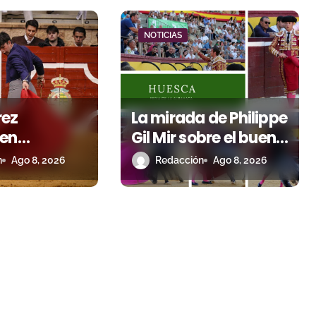
NOTICIAS
rez
La mirada de Philippe
 en
Gil Mir sobre el buen
 el sueño de
juego de Los Maños
n
Ago 8, 2026
Redacción
Ago 8, 2026
de luces
en el arranque de
suyos
Huesca