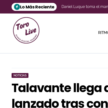
Saltar
Lo Más Reciente
Ferrera, El Fandi y Escrib
al
contenido
Emilio Espigares salió a h
Vélez Rubio, Ondara y So
RITM
Morante, a través de la mi
‘Vendedor’ de El Freixo a
Aarón Palacio ilumina Mar
‘Cara-Feo’ de Alcurrucén a
Gorka Jerez cumplirá en Vi
NOTICIAS
Talavante llega 
Daniel Crespo reivindica s
lanzado tras con