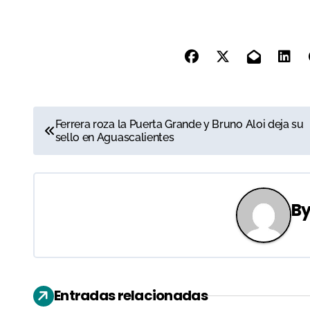
N
Ferrera roza la Puerta Grande y Bruno Aloi deja su
sello en Aguascalientes
a
v
e
B
g
a
c
Entradas relacionadas