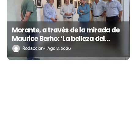
Morante, a través de la mirada de
Maurice Berho: ‘La belleza del
misterio’ llega a La Malagueta
Redacción
Ago 8, 2026