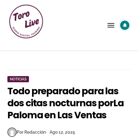
Saltar
al
contenido
NOTICIAS
Todo preparado para las
dos citas nocturnas porLa
Paloma en Las Ventas
Por Redacción
Ago 12, 2025