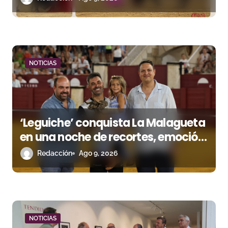
t
r
a
d
NOTICIAS
a
s
‘Leguiche’ conquista La Malagueta
en una noche de recortes, emoción
y gran ambiente
Redacción
Ago 9, 2026
NOTICIAS