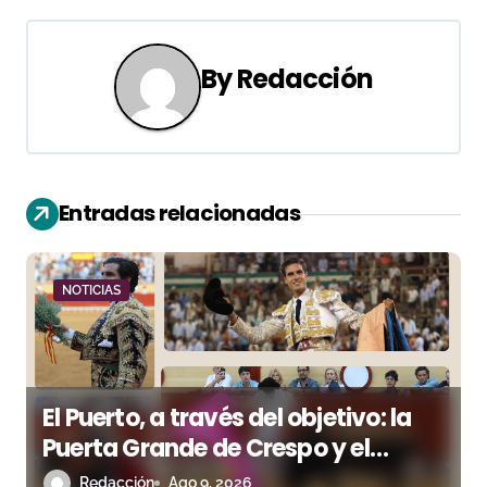
e
g
By
Redacción
a
c
i
Entradas relacionadas
ó
n
NOTICIAS
d
e
e
El Puerto, a través del objetivo: la
n
Puerta Grande de Crespo y el
aroma de Morante
Redacción
Ago 9, 2026