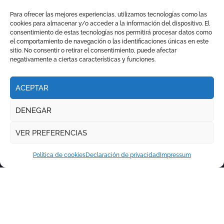
y una Puerta Grande de peso
Para ofrecer las mejores experiencias, utilizamos tecnologías como las
cookies para almacenar y/o acceder a la información del dispositivo. El
consentimiento de estas tecnologías nos permitirá procesar datos como
el comportamiento de navegación o las identificaciones únicas en este
sitio. No consentir o retirar el consentimiento, puede afectar
negativamente a ciertas características y funciones.
ACEPTAR
DENEGAR
VER PREFERENCIAS
Política de cookies
Declaración de privacidad
Impressum
Copyright © Todos los derechos reservados
|