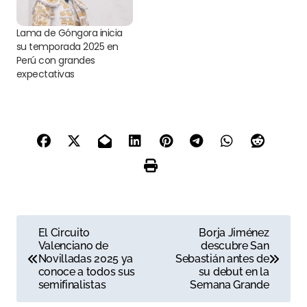
Lama de Góngora inicia
su temporada 2025 en
Perú con grandes
expectativas
N
El Circuito
Borja Jiménez
Valenciano de
descubre San
a
Novilladas 2025 ya
Sebastián antes de
conoce a todos sus
su debut en la
v
semifinalistas
Semana Grande