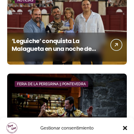
NOTICIAS
‘Leguiche’ conquista La
Malagueta en una noche de
recortes, emoción y gran
ambiente
FERIA DE LA PEREGRINA || PONTEVEDRA
Daniel Luque toma el mando
Gestionar consentimiento
en Pontevedra con tres orejas