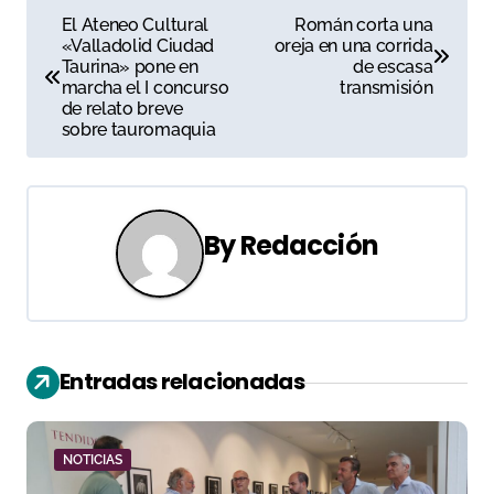
N
El Ateneo Cultural
Román corta una
«Valladolid Ciudad
oreja en una corrida
a
Taurina» pone en
de escasa
marcha el I concurso
transmisión
v
de relato breve
sobre tauromaquia
e
g
a
By
Redacción
c
i
ó
Entradas relacionadas
n
d
NOTICIAS