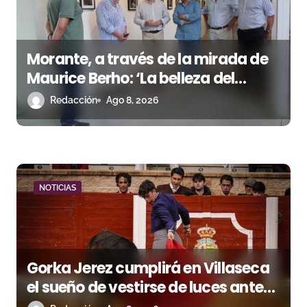
e
e
Morante, a través de la mirada de
n
Maurice Berho: ‘La belleza del
t
misterio’ llega a La Malagueta
Redacción
Ago 8, 2026
r
a
d
NOTICIAS
a
s
Gorka Jerez cumplirá en Villaseca
el sueño de vestirse de luces ante
los suyos