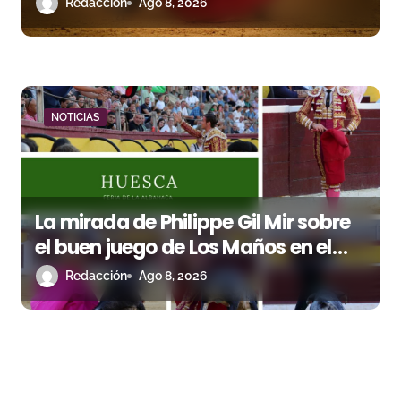
Redacción
Ago 8, 2026
NOTICIAS
La mirada de Philippe Gil Mir sobre
el buen juego de Los Maños en el
arranque de Huesca
Redacción
Ago 8, 2026