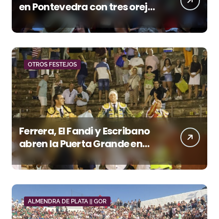
en Pontevedra con tres orejas
y una Puerta Grande de peso
OTROS FESTEJOS
Ferrera, El Fandi y Escribano
abren la Puerta Grande en
una tarde triunfal en Azuaga
ALMENDRA DE PLATA || GOR