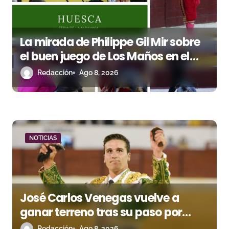
s
La mirada de Philippe Gil Mir sobre
el buen juego de Los Maños en el
arranque de Huesca
Redacción
Ago 8, 2026
NOTICIAS
José Carlos Venegas vuelve a
ganar terreno tras su paso por
Madrid
Redacción
Ago 8, 2026