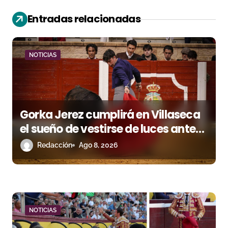
ó
Entradas relacionadas
n
d
NOTICIAS
e
e
Gorka Jerez cumplirá en Villaseca
n
el sueño de vestirse de luces ante
t
los suyos
Redacción
Ago 8, 2026
r
a
d
NOTICIAS
a