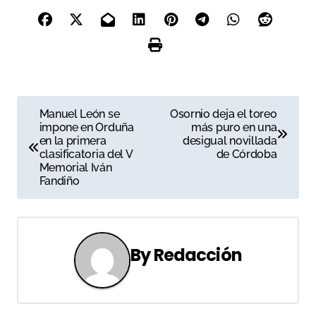
N
Manuel León se
Osornio deja el toreo
impone en Orduña
más puro en una
a
en la primera
desigual novillada
clasificatoria del V
de Córdoba
v
Memorial Iván
Fandiño
e
g
a
By
Redacción
c
i