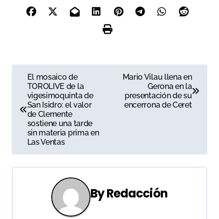
N
El mosaico de
Mario Vilau llena en
TOROLIVE de la
Gerona en la
a
vigesimoquinta de
presentación de su
San Isidro: el valor
encerrona de Ceret
v
de Clemente
sostiene una tarde
e
sin materia prima en
Las Ventas
g
a
c
By
Redacción
i