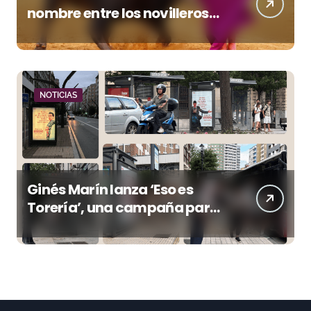
nombre entre los novilleros
con mayor proyección
NOTICIAS
Ginés Marín lanza ‘Eso es
Torería’, una campaña para
reivindicar los valores del
toreo más allá del ruedo