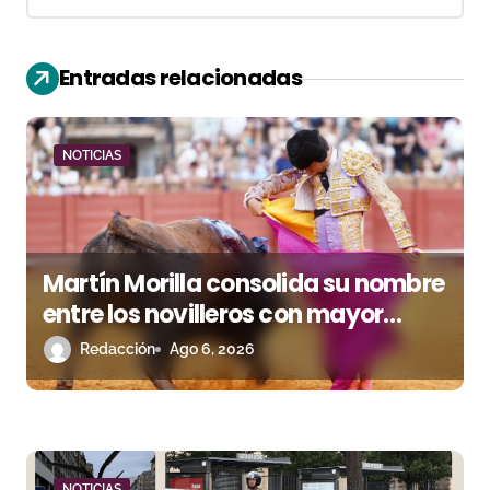
ó
n
Entradas relacionadas
d
e
NOTICIAS
e
n
Martín Morilla consolida su nombre
t
entre los novilleros con mayor
r
proyección
Redacción
Ago 6, 2026
a
d
a
NOTICIAS