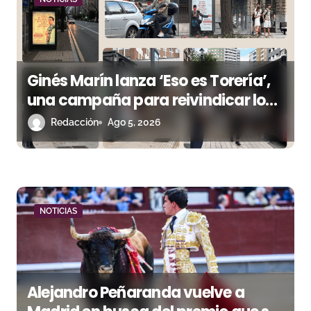
s
Ginés Marín lanza ‘Eso es Torería’,
una campaña para reivindicar los
valores del toreo más allá del ruedo
Redacción
Ago 5, 2026
NOTICIAS
Alejandro Peñaranda vuelve a