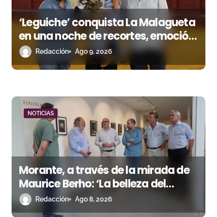
s
‘Leguiche’ conquista La Malagueta
en una noche de recortes, emoción
y gran ambiente
Redacción
Ago 9, 2026
NOTICIAS
Morante, a través de la mirada de
Maurice Berho: ‘La belleza del
misterio’ llega a La Malagueta
Redacción
Ago 8, 2026