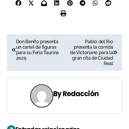
N
Don Benito presenta
Pablo del Río
un cartel de figuras
presenta la corrida
a
para su Feria Taurina
de Victoriano para la
2025
gran cita de Ciudad
v
Real
e
g
By
Redacción
a
c
i