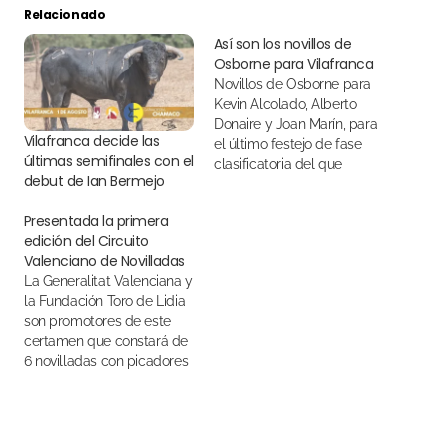
Relacionado
Así son los novillos de
Osborne para Vilafranca
Novillos de Osborne para
Kevin Alcolado, Alberto
Donaire y Joan Marín, para
Vilafranca decide las
el último festejo de fase
últimas semifinales con el
clasificatoria del que
debut de Ian Bermejo
saldrán dos semifinalistas
Presentada la primera
edición del Circuito
Valenciano de Novilladas
La Generalitat Valenciana y
la Fundación Toro de Lidia
son promotores de este
certamen que constará de
6 novilladas con picadores
en la que participarán un
total de 9 novilleros