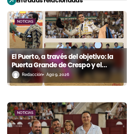
Entradas relacionadas
ó
n
NOTICIAS
d
e
e
El Puerto, a través del objetivo: la
n
Puerta Grande de Crespo y el
aroma de Morante
Redacción
Ago 9, 2026
t
r
a
d
NOTICIAS
a