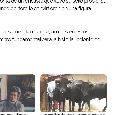
ronta de un encaste que llevó su sello propio. Su
do del toro lo convirtieron en una figura
 pésame a familiares y amigos en estos
bre fundamental para la historia reciente del
late, ganadera de
Seis novillos de Hnos. Sandoval abren la