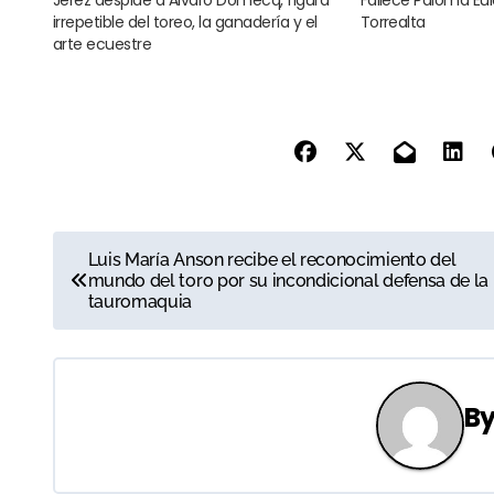
irrepetible del toreo, la ganadería y el
Torrealta
arte ecuestre
N
Luis María Anson recibe el reconocimiento del
mundo del toro por su incondicional defensa de la
a
tauromaquia
v
e
B
g
a