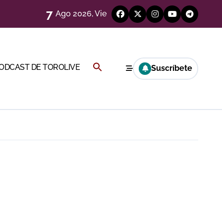
7
Ago 2026, Vie
Buscar:
PODCAST DE TOROLIVE
Suscríbete
a Rey
BOTÓN DE BÚSQUEDA
eren venir a esta feria»
ágenes)
ría esta noche