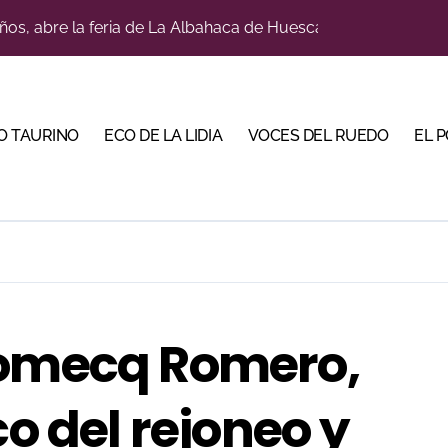
ños, abre la feria de La Albahaca de Huesca
a con alicientes y marcado acento torista
tiembre de desafíos y variedad ganadera
 apuesta por los jóvenes con entradas desde un euro
O TAURINO
ECO DE LA LIDIA
VOCES DEL RUEDO
EL 
ma su temporada de figura y el palco niega el premio a Roc
lotito’ sobresale en una noche gris en Las Ventas
n el cuadro de honor de las Colombinas 2026
e de Tauroemoción en Huesca: «Todas las figuras del toreo qui
orino Martín para su regreso a Huesca trece años después (Im
Domecq Romero,
bre la corrida de seis rejoneadores en El Puerto de Santa Ma
co del rejoneo y