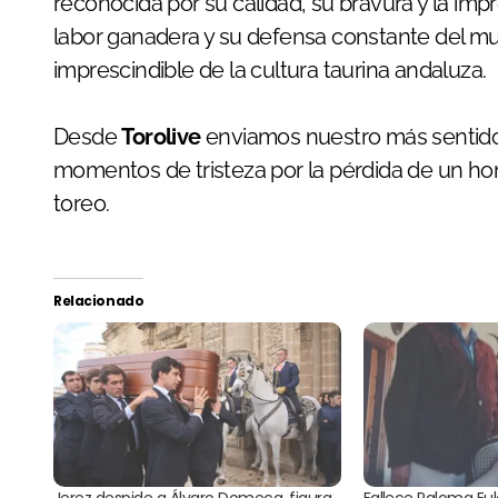
reconocida por su calidad, su bravura y la imp
labor ganadera y su defensa constante del mun
imprescindible de la cultura taurina andaluza.
Desde
Torolive
enviamos nuestro más sentido
momentos de tristeza por la pérdida de un hom
toreo.
Relacionado
Jerez despide a Álvaro Domecq, figura
Fallece Paloma Eu