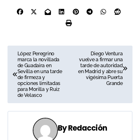
N
López Peregrino
Diego Ventura
marca la novillada
vuelve a firmar una
a
de Guadaira en
tarde de autoridad
Sevilla en una tarde
en Madrid y abre su
v
de firmeza y
vigésima Puerta
opciones limitadas
Grande
e
para Morilla y Ruiz
de Velasco
g
a
c
By
Redacción