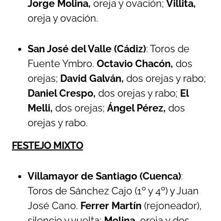
Jorge Molina,
oreja y ovación;
Villita,
oreja y ovación.
San José del Valle (Cádiz)
: Toros de
Fuente Ymbro.
Octavio Chacón,
dos
orejas;
David Galván,
dos orejas y rabo;
Daniel Crespo,
dos orejas y rabo;
El
Melli,
dos orejas;
Ángel Pérez,
dos
orejas y rabo.
FESTEJO MIXTO
Villamayor de Santiago (Cuenca)
:
Toros de Sánchez Cajo (1º y 4º) y Juan
José Cano.
Ferrer Martín
(rejoneador),
silencio y vuelta;
Molina,
oreja y dos