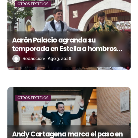
a
OTROS FESTEJOS
s
Aarón Palacio agranda su
temporada en Estella a hombros
junto a Guillermo Hermoso
Redacción
Ago 3, 2026
OTROS FESTEJOS
Andy Cartagena marca el paso en