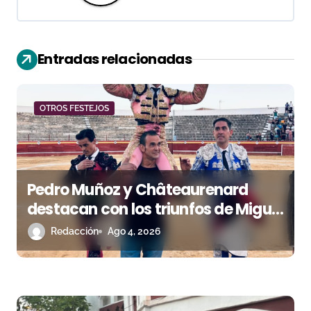
i
ó
n
Entradas relacionadas
d
e
OTROS FESTEJOS
e
n
Pedro Muñoz y Châteaurenard
t
destacan con los triunfos de Miguel
r
Andrades e Ismael Martín
Redacción
Ago 4, 2026
a
d