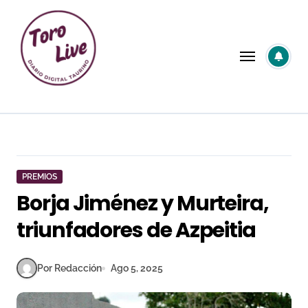
Saltar
al
contenido
PREMIOS
Borja Jiménez y Murteira,
triunfadores de Azpeitia
Por Redacción
Ago 5, 2025