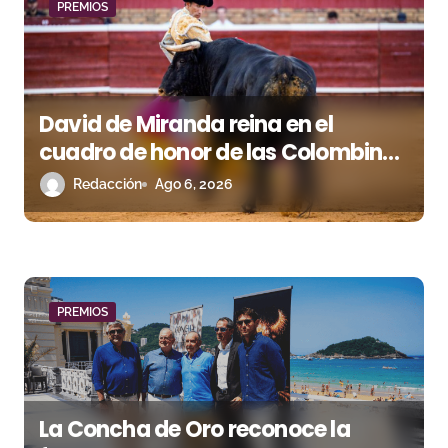
PREMIOS
d
e
e
David de Miranda reina en el
n
cuadro de honor de las Colombinas
2026
Redacción
Ago 6, 2026
t
r
a
d
PREMIOS
a
s
La Concha de Oro reconoce la