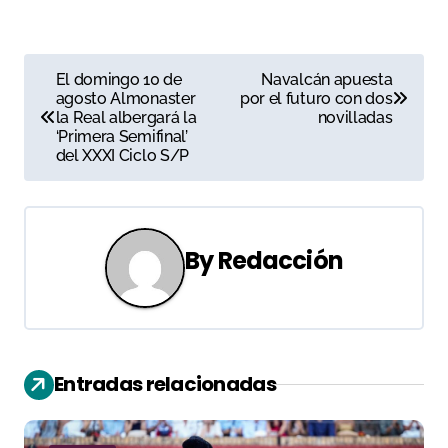
N
El domingo 10 de
Navalcán apuesta
agosto Almonaster
por el futuro con dos
a
la Real albergará la
novilladas
‘Primera Semifinal’
v
del XXXI Ciclo S/P
e
g
By
Redacción
a
c
i
Entradas relacionadas
ó
n