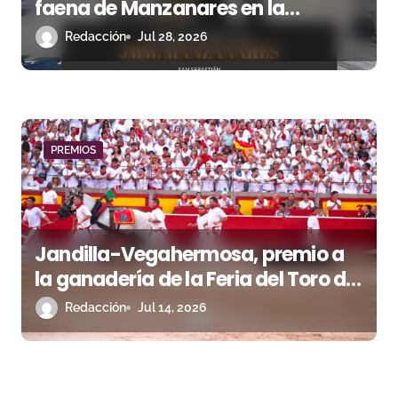
faena de Manzanares en la
Semana Grande 2025
Redacción
Jul 28, 2026
PREMIOS
Jandilla-Vegahermosa, premio a
la ganadería de la Feria del Toro de
Pamplona
Redacción
Jul 14, 2026