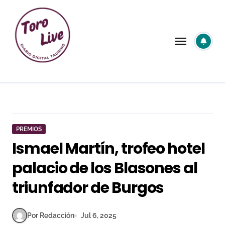
Saltar
al
contenido
PREMIOS
Ismael Martín, trofeo hotel
palacio de los Blasones al
triunfador de Burgos
Por Redacción
Jul 6, 2025