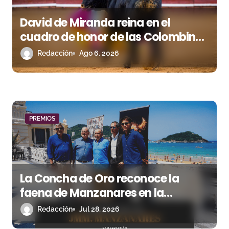
e
David de Miranda reina en el
n
cuadro de honor de las Colombinas
2026
Redacción
Ago 6, 2026
t
r
a
d
PREMIOS
a
s
La Concha de Oro reconoce la
faena de Manzanares en la
Semana Grande 2025
Redacción
Jul 28, 2026