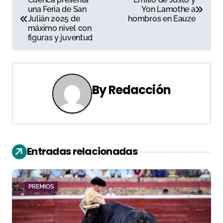
una Feria de San
Yon Lamothe a
a
Julián 2025 de
hombros en Eauze
máximo nivel con
v
figuras y juventud
e
g
By
Redacción
a
c
i
Entradas relacionadas
ó
n
PREMIOS
d
e