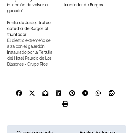
intención de volver a
triunfador de Burgos
ganarlo”
Emilio de Justo, trofeo
catedral de Burgos al
triunfador
El diestro extremeño se
alza con el galardón
instaurado por la Tertulia
del Hotel Palacio de Los
Blasones - Grupo Rice
N
Cuenca presenta
Emilio de Justo y