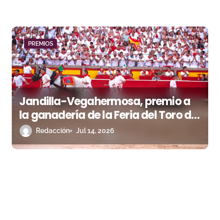
PREMIOS
Jandilla-Vegahermosa, premio a
la ganadería de la Feria del Toro de
Pamplona
Redacción
Jul 14, 2026