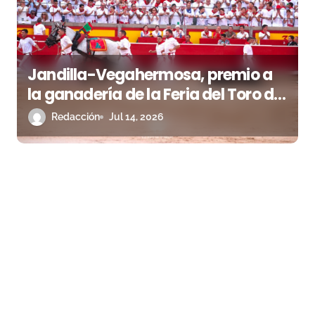
Jandilla-Vegahermosa, premio a
la ganadería de la Feria del Toro de
Pamplona
Redacción
Jul 14, 2026