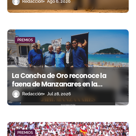
2026
Redacción
Ago 6, 2026
r
a
d
a
PREMIOS
s
La Concha de Oro reconoce la
faena de Manzanares en la
Semana Grande 2025
Redacción
Jul 28, 2026
PREMIOS