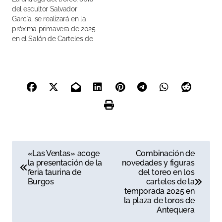
del escultor Salvador
García, se realizará en la
próxima primavera de 2025
en el Salón de Carteles de
la Plaza de Toros de la
Real Maestranza
N
«Las Ventas» acoge
Combinación de
la presentación de la
novedades y figuras
a
feria taurina de
del toreo en los
Burgos
carteles de la
v
temporada 2025 en
la plaza de toros de
e
Antequera