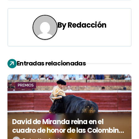
g
a
By
Redacción
c
i
ó
Entradas relacionadas
n
d
PREMIOS
e
e
n
David de Miranda reina en el
cuadro de honor de las Colombinas
t