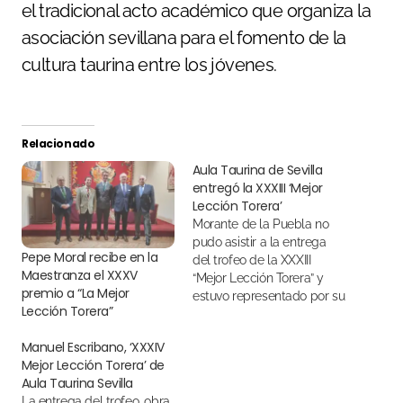
el tradicional acto académico que organiza la
asociación sevillana para el fomento de la
cultura taurina entre los jóvenes.
Relacionado
Aula Taurina de Sevilla
entregó la XXXIII ‘Mejor
Lección Torera’
Morante de la Puebla no
pudo asistir a la entrega
Pepe Moral recibe en la
del trofeo de la XXXIII
Maestranza el XXXV
“Mejor Lección Torera” y
premio a “La Mejor
estuvo representado por su
Lección Torera”
primo y mozo de espadas,
Juan Carlos Morante
Manuel Escribano, ‘XXXIV
Mejor Lección Torera’ de
Aula Taurina Sevilla
La entrega del trofeo, obra