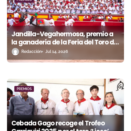
a
d
a
Jandilla-Vegahermosa, premio a
s
la ganadería de la Feria del Toro de
Pamplona
Redacción
Jul 14, 2026
PREMIOS
Cebada Gago recoge el Trofeo