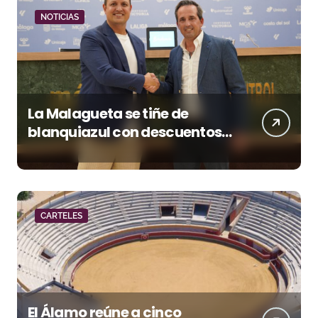
NOTICIAS
La Malagueta se tiñe de
blanquiazul con descuentos
y una corrida homenaje al
Málaga CF
CARTELES
El Álamo reúne a cinco