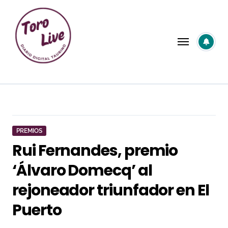
Saltar
al
contenido
PREMIOS
Rui Fernandes, premio
‘Álvaro Domecq’ al
rejoneador triunfador en El
Puerto