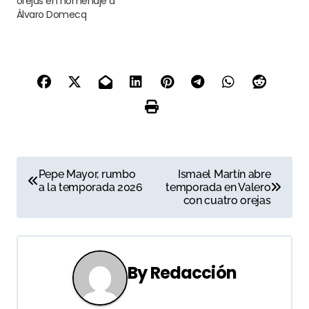
orejas en homenaje a
Álvaro Domecq
N
Pepe Mayor, rumbo
Ismael Martín abre
a la temporada 2026
temporada en Valero
a
con cuatro orejas
v
e
By
Redacción
g