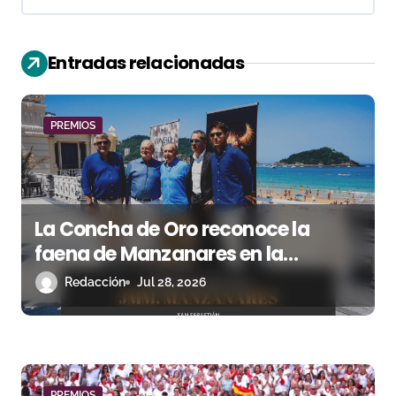
a
c
Entradas relacionadas
i
ó
PREMIOS
n
d
e
La Concha de Oro reconoce la
e
faena de Manzanares en la
Semana Grande 2025
n
Redacción
Jul 28, 2026
t
r
PREMIOS