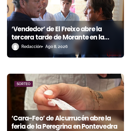
e
e
‘Vendedor’ de El Freixo abre la
n
tercera tarde de Morante en la
t
temporada portuense
Redacción
Ago 8, 2026
r
a
d
SORTEO
a
s
‘Cara-Feo’ de Alcurrucén abre la
feria de la Peregrina en Pontevedra