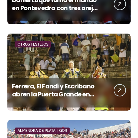
en Pontevedra con tres orejas
y una Puerta Grande de peso
OTROS FESTEJOS
Ferrera, El Fandi y Escribano
abren la Puerta Grande en
una tarde triunfal en Azuaga
ALMENDRA DE PLATA || GOR