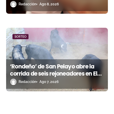
Redacción
Ago 8, 2026
SORTEO
‘Rondeño’ de San Pelayo abre la
corrida de seis rejoneadores en El
Puerto de Santa María esta noche
Redacción
Ago 7, 2026