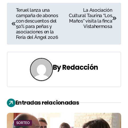
N
Teruel lanza una
La Asociación
campaña de abonos
Cultural Taurina “Los
a
con descuentos del
Maños” visita la finca
50% para peñas y
Vistahermosa
v
asociaciones en la
Feria del Ángel 2026
e
g
a
By
Redacción
c
i
ó
Entradas relacionadas
n
d
SORTEO