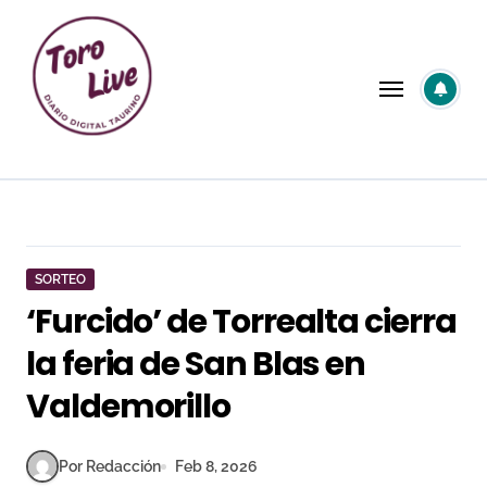
Saltar
al
contenido
SORTEO
‘Furcido’ de Torrealta cierra
la feria de San Blas en
Valdemorillo
Por Redacción
Feb 8, 2026