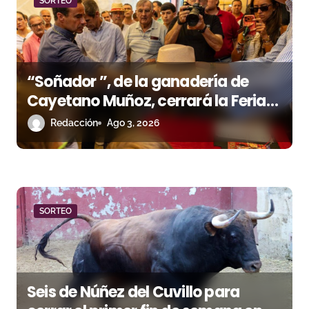
d
SORTEO
e
e
“Soñador ”, de la ganadería de
n
Cayetano Muñoz, cerrará la Feria
t
de las Colombinas 2026
Redacción
Ago 3, 2026
r
a
d
SORTEO
a
s
Seis de Núñez del Cuvillo para