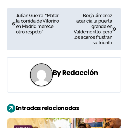
N
Julián Guerra: “Matar
Borja Jiménez
la corrida de Vitorino
acaricia la puerta
a
en Madrid merece
grande en
otro respeto”
Valdemorillo, pero
v
los aceros frustran
su triunfo
e
g
a
By
Redacción
c
i
ó
Entradas relacionadas
n