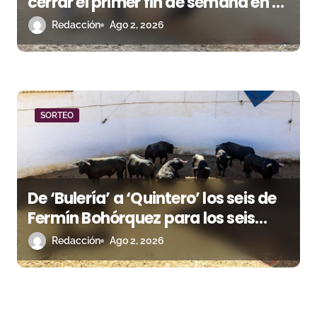
cerrar el primer fin de semana en El
Puerto de Santa María
Redacción
Ago 2, 2026
SORTEO
De ‘Bulería’ a ‘Quintero’ los seis de
Fermín Bohórquez para los seis
rejoneadores esta tarde en Huelva
Redacción
Ago 2, 2026