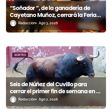
e
“Soñador ”, de la ganadería de
e
Cayetano Muñoz, cerrará la Feria
n
de las Colombinas 2026
Redacción
Ago 3, 2026
t
r
a
SORTEO
d
a
s
Seis de Núñez del Cuvillo para
cerrar el primer fin de semana en El
Puerto de Santa María
Redacción
Ago 2, 2026