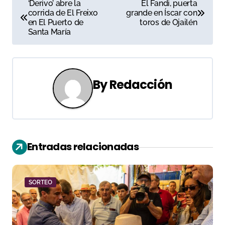
N
‘Derivo’ abre la
El Fandi, puerta
corrida de El Freixo
grande en Íscar con
a
en El Puerto de
toros de Ojailén
Santa María
v
e
g
By
Redacción
a
c
i
Entradas relacionadas
ó
n
SORTEO
d