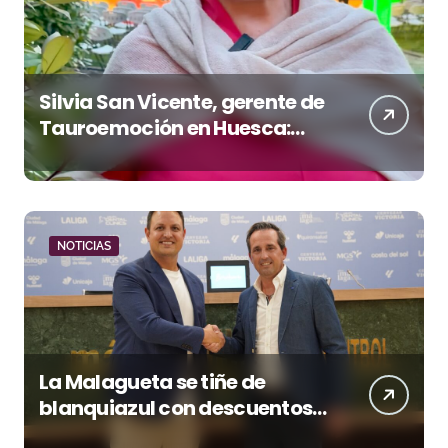
Silvia San Vicente, gerente de
Tauroemoción en Huesca:
«Todas las figuras del toreo
quieren venir a esta feria»
NOTICIAS
La Malagueta se tiñe de
blanquiazul con descuentos
y una corrida homenaje al