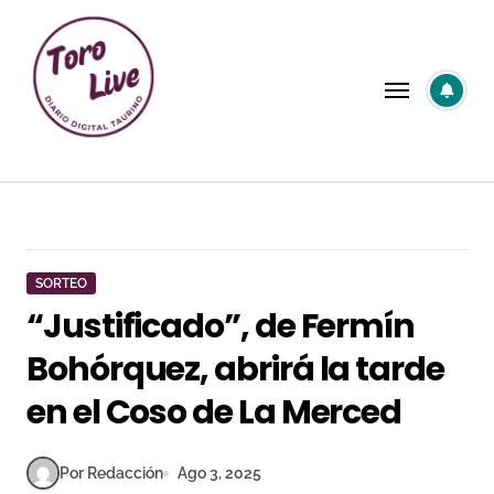
Saltar
al
contenido
SORTEO
“Justificado”, de Fermín
Bohórquez, abrirá la tarde
en el Coso de La Merced
Por Redacción
Ago 3, 2025