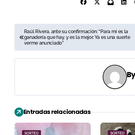
N
Raúl Rivera, ante su confirmación: “Para mí es la
ganadería que hay, y es la mejor. Ya es una suerte
a
verme anunciado”
v
e
B
g
a
c
Entradas relacionadas
i
ó
SORTEO
SORTEO