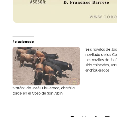
Relacionado
Seis novillos de Jo
novillada de las C
Los novillos de José Luis Pereda ya han
sido enlotados, sor
enchiquerados
“Ratón”, de José Luis Pereda, abrirá la
tarde en el Coso de San Albín