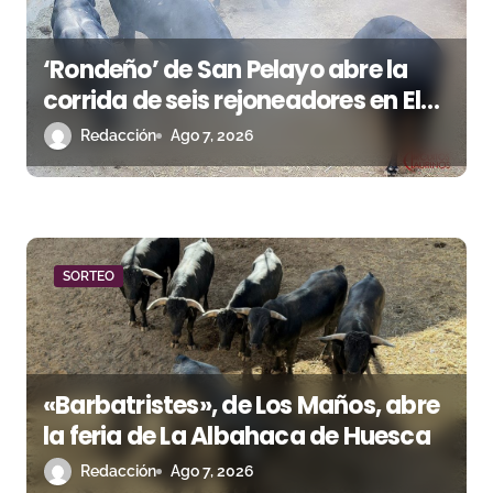
e
‘Rondeño’ de San Pelayo abre la
e
corrida de seis rejoneadores en El
n
Puerto de Santa María esta noche
Redacción
Ago 7, 2026
t
r
a
SORTEO
d
a
s
«Barbatristes», de Los Maños, abre
la feria de La Albahaca de Huesca
Redacción
Ago 7, 2026