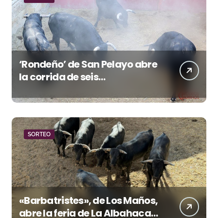
‘Rondeño’ de San Pelayo abre
la corrida de seis
rejoneadores en El Puerto de
Santa María esta noche
SORTEO
«Barbatristes», de Los Maños,
abre la feria de La Albahaca