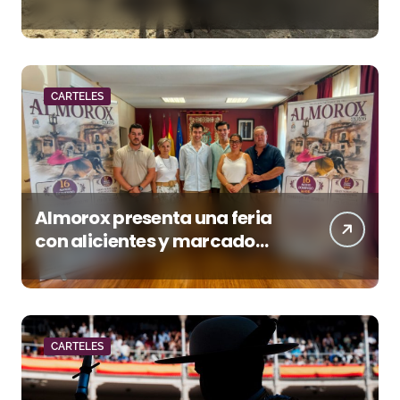
de Huesca
CARTELES
Almorox presenta una feria
con alicientes y marcado
acento torista
CARTELES