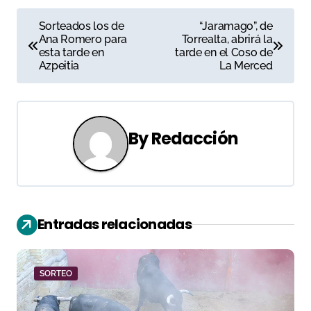
N
Sorteados los de
“Jaramago”, de
Ana Romero para
Torrealta, abrirá la
a
esta tarde en
tarde en el Coso de
Azpeitia
La Merced
v
e
g
By
Redacción
a
c
i
Entradas relacionadas
ó
n
SORTEO
d