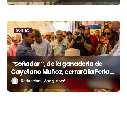
SORTEO
“Soñador ”, de la ganadería de
Cayetano Muñoz, cerrará la Feria
de las Colombinas 2026
Redacción
Ago 3, 2026