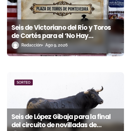
s
Seis de Victoriano del Río y Toros
de Cortés para el ‘No Hay
Localidades’ de esta tarde en
Redacción
Ago 9, 2026
Pontevedra
SORTEO
Seis de López Gibaja para la final
del circuito de novilladas de