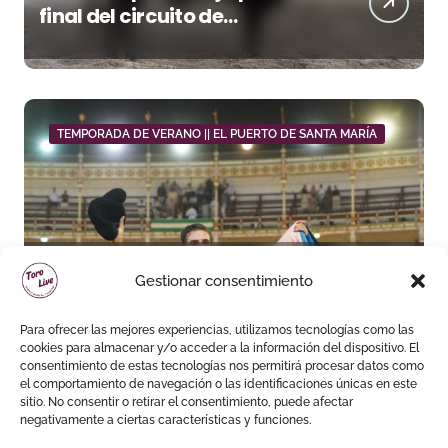
final del circuito de
novilladas de Andalucía en
Málaga
TEMPORADA DE VERANO || EL PUERTO DE SANTA MARÍA
Daniel Crespo reivindica su
Gestionar consentimiento
sitio con una gran faena y dos
orejas
Para ofrecer las mejores experiencias, utilizamos tecnologías como las
cookies para almacenar y/o acceder a la información del dispositivo. El
consentimiento de estas tecnologías nos permitirá procesar datos como
el comportamiento de navegación o las identificaciones únicas en este
sitio. No consentir o retirar el consentimiento, puede afectar
negativamente a ciertas características y funciones.