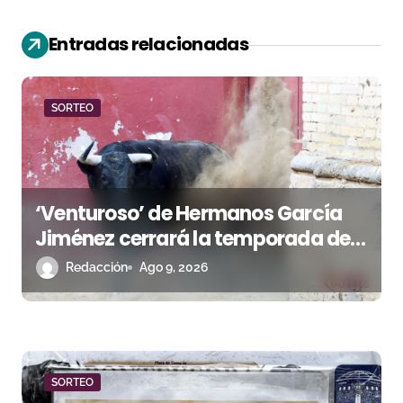
ó
Entradas relacionadas
n
d
SORTEO
e
e
n
‘Venturoso’ de Hermanos García
Jiménez cerrará la temporada de
t
El Puerto
Redacción
Ago 9, 2026
r
a
d
a
SORTEO