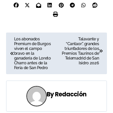
N
Los abonados
Talavante y
Premium de Burgos
“Cantaor”, grandes
a
viven el campo
triunfadores de los
bravo en la
Premios Taurinos de
v
ganadería de Loreto
Telemadrid de San
Charro antes de la
Isidro 2026
e
Feria de San Pedro
g
a
By
Redacción
c
i