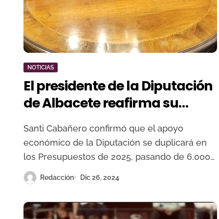
NOTICIAS
El presidente de la Diputación
de Albacete reafirma su
apoyo a la Fundación Toro de
Santi Cabañero confirmó que el apoyo
Lidia duplicando su
económico de la Diputación se duplicará en
aportación económica
los Presupuestos de 2025, pasando de 6.000…
Redacción
Dic 26, 2024