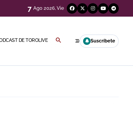
7
Ago 2026, Vie
eren venir a esta feria»
Buscar:
PODCAST DE TOROLIVE
Suscríbete
ágenes)
BOTÓN DE BÚSQUEDA
a CF
genes desde el campo)