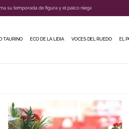
lotito’ sobresale en una noche gris en Las Ventas
n el cuadro de honor de las Colombinas 2026
e de Tauroemoción en Huesca: «Todas las figuras del toreo qui
O TAURINO
ECO DE LA LIDIA
VOCES DEL RUEDO
EL 
orino Martín para su regreso a Huesca trece años después (Im
blanquiazul con descuentos y una corrida homenaje al Málag
illeros en una feria que vuelve a mirar al futuro
cigrande para Morante y Manzanares en Illumbe (Vídeo e imá
 Almendralejo para impulsar la corrida de la Piedad
 apuesta por los jóvenes con entradas desde un euro