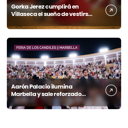
Gorka Jerez cumplirá en
Villaseca el sueño de vestirse
de luces ante los suyos
FERIA DE LOS CANDILES || MARBELLA
Aarón Palacio ilumina
Marbella y sale reforzado
junto a Manzanares y
Morante