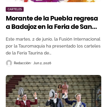
CARTELES
Morante de la Puebla regresa
a Badajoz en la Feria de San
Juan 2026, que reúne a
Este martes, 2 de junio, la Fusión Internacional
Talavante, David de Miranda
por la Tauromaquia ha presentado los carteles
y las grandes figuras del
de la Feria Taurina de…
rejoneo
Redacción
Jun 2, 2026