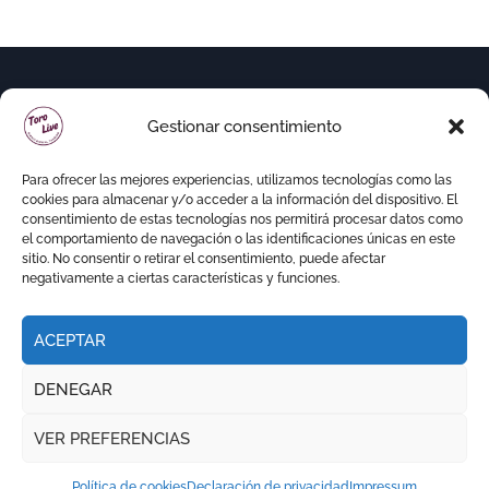
Gestionar consentimiento
Para ofrecer las mejores experiencias, utilizamos tecnologías como las
cookies para almacenar y/o acceder a la información del dispositivo. El
consentimiento de estas tecnologías nos permitirá procesar datos como
el comportamiento de navegación o las identificaciones únicas en este
sitio. No consentir o retirar el consentimiento, puede afectar
negativamente a ciertas características y funciones.
ACEPTAR
Copyright © Todos los derechos reservados
|
DENEGAR
Newspaperup
por
Themeansar
.
VER PREFERENCIAS
RITMO TAURINO
ECO DE LA LIDIA
VOCES DEL RUEDO
EL PODCAST DE TOROLIVE
Política de cookies
Declaración de privacidad
Impressum