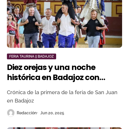
FERIA TAURINA || BADAJOZ
Diez orejas y una noche
histórica en Badajoz con
Ventura, Fernandes y
Crónica de la primera de la feria de San Juan
Hermoso en lo alto del rejoneo
en Badajoz
Redacción
Jun 20, 2025