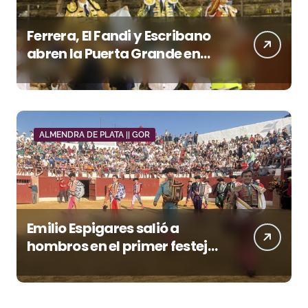
Ferrera, El Fandi y Escribano
abren la Puerta Grande en
una tarde triunfal en Azuaga
ALMENDRA DE PLATA || GOR
Emilio Espigares salió a
hombros en el primer festejo
de “La Almendra de Plata” de
la Feria de Gor