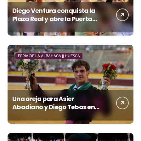
Diego Ventura conquista la
Plaza Real y abre la Puerta
Grande en El Puerto
FERIA DE LA ALBAHACA || HUESCA
Una oreja para Asier
Abadiano y Diego Tebas en
una apertura de la Albahaca
marcada por el buen juego
de Los Maños