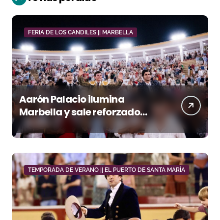
FERIA DE LOS CANDILES || MARBELLA
Aarón Palacio ilumina
Marbella y sale reforzado
junto a Manzanares y
Morante
TEMPORADA DE VERANO || EL PUERTO DE SANTA MARÍA