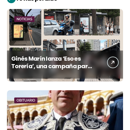
NOTICIAS
Ginés Marín lanza ‘Eso es
Torería’, una campaña para
reivindicar los valores del
toreo más allá del ruedo
OBITUARIO