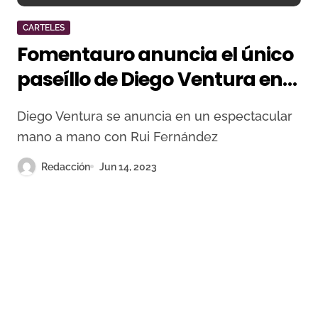
CARTELES
Fomentauro anuncia el único
paseíllo de Diego Ventura en
la provincia de Málaga para
Diego Ventura se anuncia en un espectacular
esta temporada
mano a mano con Rui Fernández
Redacción
Jun 14, 2023