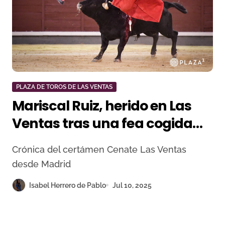
PLAZA DE TOROS DE LAS VENTAS
Mariscal Ruiz, herido en Las
Ventas tras una fea cogida
del quinto novillo de Los
Crónica del certámen Cenate Las Ventas
Chospes
desde Madrid
Isabel Herrero de Pablo
Jul 10, 2025