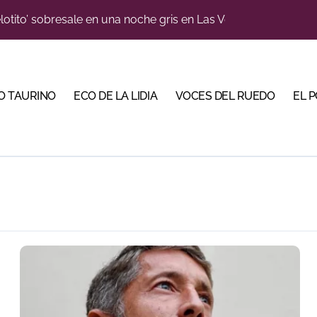
n el cuadro de honor de las Colombinas 2026
e de Tauroemoción en Huesca: «Todas las figuras del toreo qui
orino Martín para su regreso a Huesca trece años después (Im
O TAURINO
ECO DE LA LIDIA
VOCES DEL RUEDO
EL 
blanquiazul con descuentos y una corrida homenaje al Málag
illeros en una feria que vuelve a mirar al futuro
cigrande para Morante y Manzanares en Illumbe (Vídeo e imá
 Almendralejo para impulsar la corrida de la Piedad
, gastronomía y talento de la tierra en La Malagueta
ma su temporada de figura y el palco niega el premio a Roc