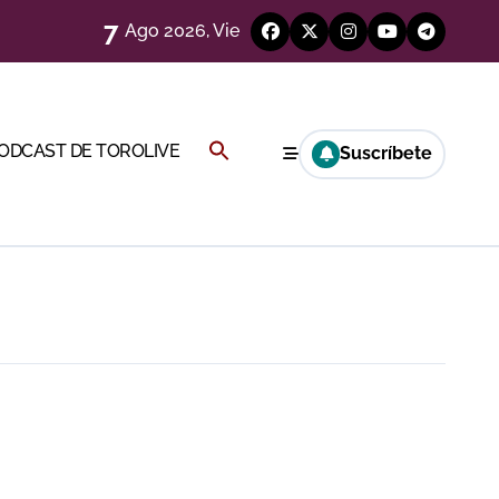
7
Ago 2026, Vie
eren venir a esta feria»
ágenes)
Buscar:
PODCAST DE TOROLIVE
Suscríbete
a CF
BOTÓN DE BÚSQUEDA
genes desde el campo)
a Rey