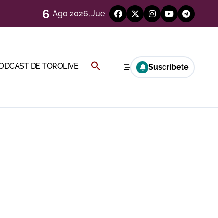
6
Ago 2026, Jue
 en Ciudad Real (Vídeo)
Buscar:
PODCAST DE TOROLIVE
Suscríbete
más allá del ruedo
BOTÓN DE BÚSQUEDA
)