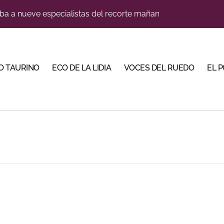
a a nueve especialistas del recorte mañana en Villaseca
na corrida de gran trapío para la despedida de Víctor Puerto
 de imponente trapío para la VIII Corrida Magallánica
O TAURINO
ECO DE LA LIDIA
VOCES DEL RUEDO
EL 
Torería’, una campaña para reivindicar los valores del toreo 
su nombre entre los novilleros con mayor proyección
a una corrida de máxima seriedad para Ciudad Real (En Vídeo
res Puertas Grandes de Madrid en una feria de alto nivel
o jiennense Valentín Rivas
s para la Semana Grande Donostiarra
, gastronomía y talento de la tierra en La Malagueta