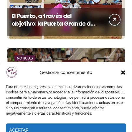
El Puerto, a través del
objetivo: la Puerta Grande de
Crespo y el aroma de
Morante
NOTICIAS
Gestionar consentimiento
Para ofrecer las mejores experiencias, utilizamos tecnologías como las
cookies para almacenar y/o acceder a la información del dispositivo. El
‘Leguiche’ conquista La
consentimiento de estas tecnologías nos permitirá procesar datos como
el comportamiento de navegación o las identificaciones únicas en este
Malagueta en una noche de
sitio. No consentir o retirar el consentimiento, puede afectar
recortes, emoción y gran
negativamente a ciertas características y funciones.
ambiente
ACEPTAR