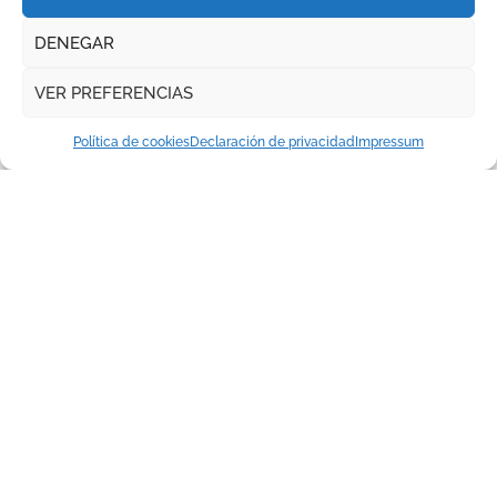
FERIA DE LA PEREGRINA || PONTEVEDRA
DENEGAR
VER PREFERENCIAS
Política de cookies
Declaración de privacidad
Impressum
Daniel Luque toma el mando
en Pontevedra con tres orejas
y una Puerta Grande de peso