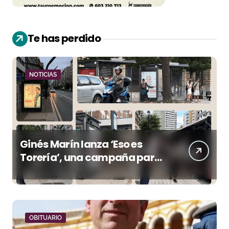
Te has perdido
NOTICIAS
Ginés Marín lanza ‘Eso es
Torería’, una campaña para
reivindicar los valores del
toreo más allá del ruedo
OBITUARIO