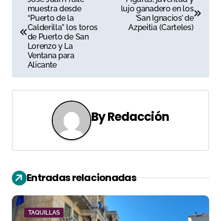
muestra desde
lujo ganadero en los
a
“Puerto de la
‘San Ignacios’ de
Calderilla” los toros
Azpeitia (Carteles)
v
de Puerto de San
Lorenzo y La
e
Ventana para
Alicante
g
a
c
By
Redacción
i
ó
n
Entradas relacionadas
d
e
TAQUILLAS