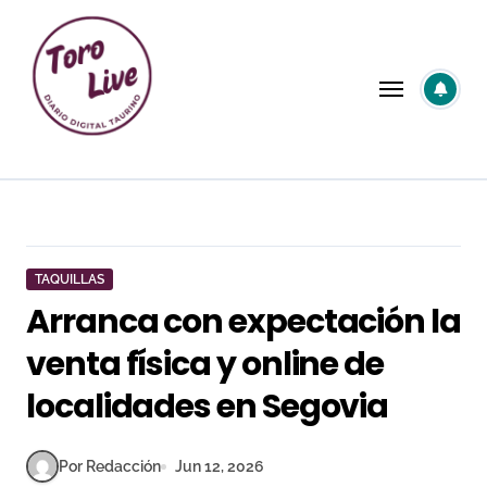
Saltar
al
contenido
TAQUILLAS
Arranca con expectación la
venta física y online de
localidades en Segovia
Por Redacción
Jun 12, 2026