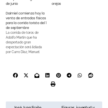
de junio
orejas
Daimiel comienza hoy la
venta de entradas físicas
para la corrida torista del 1
de septiembre
La corrida de toros de
Adolfo Martín que ha
despertado gran
expectación será lidiada
por Curro Díaz, Manuel
Escribano y Carlos Aranda
N
José Juan Fraile
Figuras, juventud y