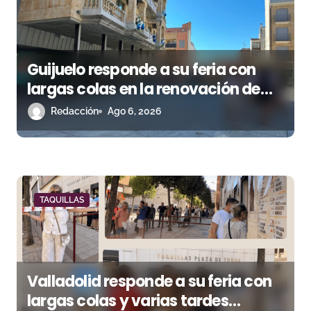
e
n
Guijuelo responde a su feria con
t
largas colas en la renovación de
r
abonos
Redacción
Ago 6, 2026
a
d
a
TAQUILLAS
s
Valladolid responde a su feria con
largas colas y varias tardes