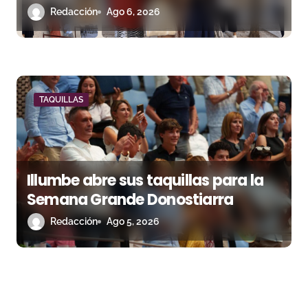
camino del lleno
Redacción
Ago 6, 2026
TAQUILLAS
Illumbe abre sus taquillas para la
Semana Grande Donostiarra
Redacción
Ago 5, 2026