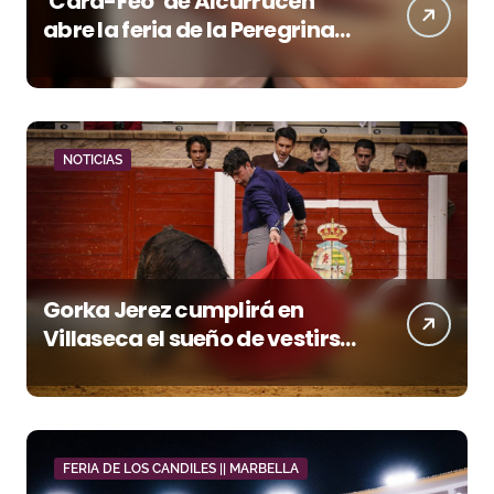
‘Cara-Feo’ de Alcurrucén
abre la feria de la Peregrina
en Pontevedra
NOTICIAS
Gorka Jerez cumplirá en
Villaseca el sueño de vestirse
de luces ante los suyos
FERIA DE LOS CANDILES || MARBELLA