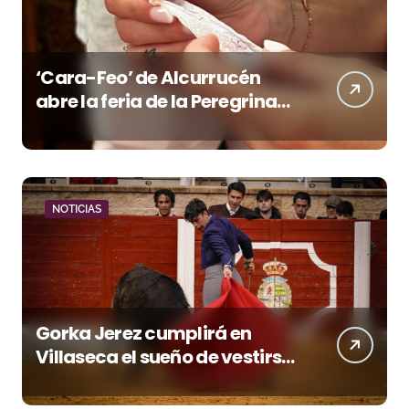
‘Cara-Feo’ de Alcurrucén
abre la feria de la Peregrina
en Pontevedra
NOTICIAS
Gorka Jerez cumplirá en
Villaseca el sueño de vestirse
de luces ante los suyos