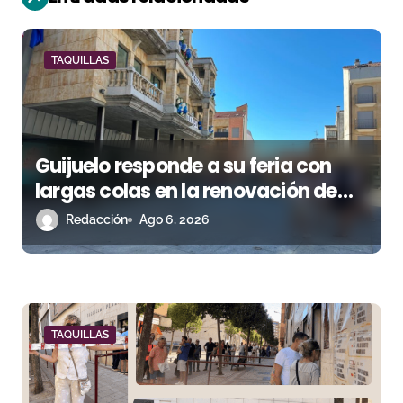
ó
n
TAQUILLAS
d
e
Guijuelo responde a su feria con
e
largas colas en la renovación de
n
abonos
Redacción
Ago 6, 2026
t
r
a
TAQUILLAS
d
a