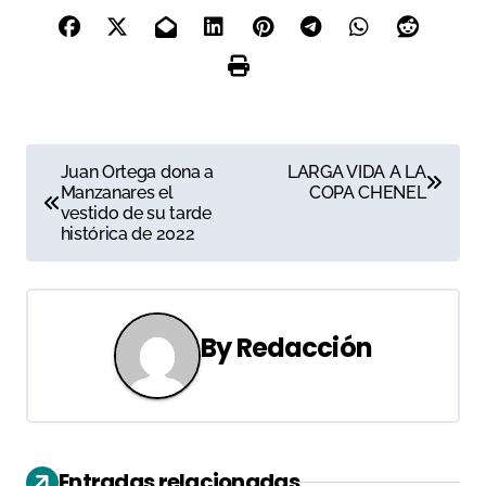
N
Juan Ortega dona a
LARGA VIDA A LA
Manzanares el
COPA CHENEL
a
vestido de su tarde
histórica de 2022
v
e
g
By
Redacción
a
c
i
Entradas relacionadas