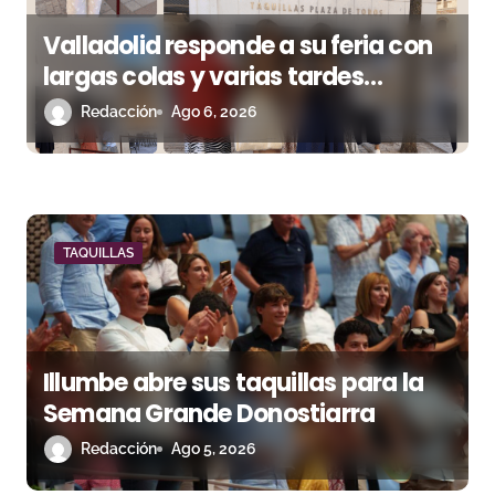
s
Valladolid responde a su feria con
largas colas y varias tardes
camino del lleno
Redacción
Ago 6, 2026
TAQUILLAS
Illumbe abre sus taquillas para la
Semana Grande Donostiarra
Redacción
Ago 5, 2026