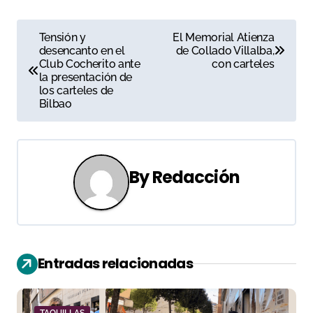
N
Tensión y
El Memorial Atienza
desencanto en el
de Collado Villalba,
a
Club Cocherito ante
con carteles
la presentación de
v
los carteles de
Bilbao
e
g
a
By
Redacción
c
i
ó
Entradas relacionadas
n
TAQUILLAS