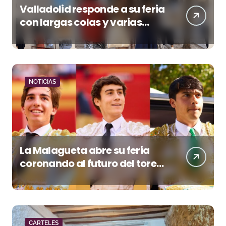
Valladolid responde a su feria
con largas colas y varias
tardes camino del lleno
NOTICIAS
La Malagueta abre su feria
coronando al futuro del toreo
andaluz
CARTELES