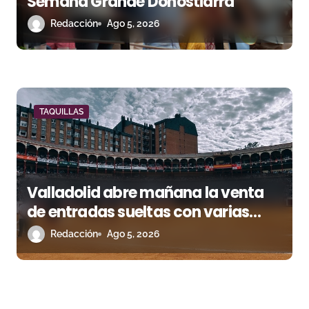
Semana Grande Donostiarra
Redacción
Ago 5, 2026
TAQUILLAS
Valladolid abre mañana la venta
de entradas sueltas con varias
tardes apuntando al lleno
Redacción
Ago 5, 2026