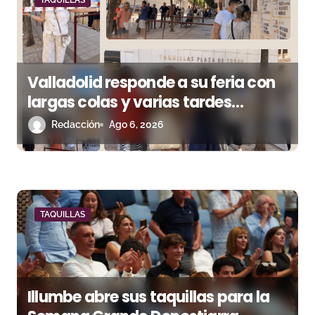
d
e
e
Valladolid responde a su feria con
n
largas colas y varias tardes
t
camino del lleno
Redacción
Ago 6, 2026
r
a
d
TAQUILLAS
a
s
Illumbe abre sus taquillas para la